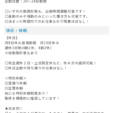
出勤日数：20～24日勤務
無料会員登録
〇いずれの勤務形態も、出勤時間調整可能です！
ログイン
〇昼勤のみや夜勤のみといった働き方も可能です。
◎決まった時間内でのお仕事なので残業ほぼなし！
キープした求人
0
休日・休暇
最近見た求人
【休日】
月8日休み昼夜勤務 月10日休み
お問い合わせ
週休3日制(4勤1休、4勤2休)
※他勤務形態もあり
掲載希望の方へ
〇完全週休２日・土日固定休など、休み方の選択可能！
〇休日出勤や持ち帰りの仕事はなし！
＜特別休暇＞
◎里帰り休暇
◎生理休暇
他にも特別休暇制度あり！
取得を積極的に推奨しています！
★日本初！