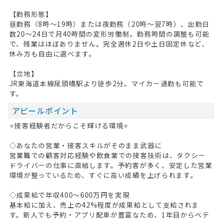
【勤務形態】
昼勤務（8時～19時）または夜勤務（20時～翌7時）、出勤日
数20～24日で月40時間の変形労働制。勤務時間の調整も可能
で、残業はほぼありません。完全週休2日や土日固定休など、
休み方も自由に選べます。
【立地】
JR東海道本線尾頭橋駅より徒歩2分。マイカー通勤も可能で
す。
アピールポイント
⭐接客経験者だからこそ輝ける環境⭐
◇あなたの営業・接客スキルがそのまま武器に
営業職での顧客対応経験や飲食業での接客技術は、タクシー
ドライバーの仕事に直結します。予約客が多く、安定した営業
環境が整っているため、すぐに高い成績を上げられます。
◇成果給で年収400～600万円を実現
基本給に加え、売上の42%程度が成果給として支給されま
す。新人でも予約・アプリ配車が豊富なため、1年目からベテ