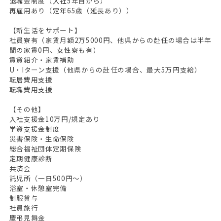
退職金制度（入社5年目から）
再雇用あり（定年65歳（延長あり））
【新生活をサポート】
社員寮有（家賃月額2万5000円、他県からの赴任の場合は半年
間の家賃0円、女性寮も有）
賃貸紹介・家賃補助
U・Iターン支援（他県からの赴任の場合、最大5万円支給）
転居費用支援
転職費用支援
【その他】
入社支援金10万円/規定あり
学資支援金制度
災害保険・生命保険
総合福祉団体定期保険
定期健康診断
共済会
託児所（一日500円～）
浴室・休憩室完備
制服貸与
社員旅行
慶弔見舞金