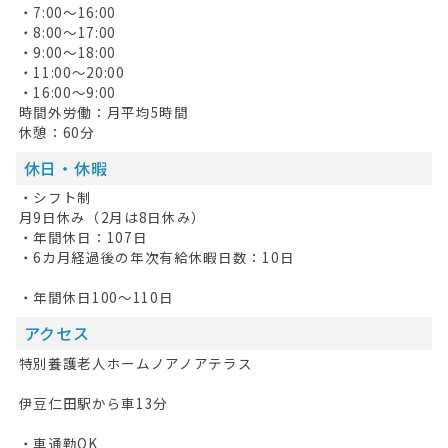
・7:00～16:00
・8:00～17:00
HOME
・9:00～18:00
・11:00～20:00
無料会員登録
・16:00～9:00
時間外労働：月平均5時間
ログイン
休憩：60分
休日・休暇
キープした求人
0
・シフト制
最近見た求人
月9日休み（2月は8日休み）
・年間休日：107日
お問い合わせ
・6カ月経過後の年次有給休暇日数：10日
・年間休日100～110日
掲載希望の方へ
アクセス
特別養護老人ホームノアノアテラス
伊豆仁田駅から車13分
・車通勤OK