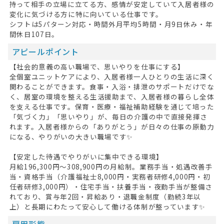
持って相手の立場に立てる方、感情が安定していて入居者様の
変化に気づける方に特に向いている仕事です。
シフトは5パターン対応・時間外月平均5時間・月9日休み・年
間休日107日。
アピールポイント
【社会的意義の高い職場で、思いやりを仕事にする】
全個室ユニットケアにより、入居者様一人ひとりの生活に深く
関わることができます。食事・入浴・排泄のサポートだけでな
く、居室の環境を整える生活援助まで、入居者様の暮らし全体
を支える仕事です。保育・医療・福祉補助経験を通じて培った
「気づく力」「思いやり」が、毎日の介護の中で直接発揮さ
れます。入居者様からの「ありがとう」が日々の仕事の原動力
になる、やりがいの大きい職場です✨
【安定した待遇でやりがいに集中できる環境】
月給196,300円〜308,900円の月給制。業務手当・処遇改善手
当・資格手当（介護福祉士8,000円・実務者研修4,000円・初
任者研修3,000円）・住宅手当・扶養手当・夜勤手当が整備さ
れており、賞与年2回・昇給あり・退職金制度（勤続3年以
上）と長期にわたって安心して働ける体制が整っています✨