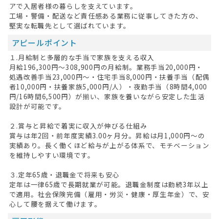
アで入居者様の暮らしを支えています。
工場・警備・配送など責任感ある業務に従事してきた方の、
堅実な転職先として選ばれています。
アピールポイント
１.月給制と多層的な手当で家族を支える収入
月給196,300円〜308,900円の月給制。業務手当20,000円・
処遇改善手当23,000円〜・住宅手当8,000円・扶養手当（配偶
者10,000円・扶養家族5,000円/人）・夜勤手当（8時間4,000
円/16時間6,500円）が揃い、家族を養いながら安定した生活
設計が可能です。
２.賞与と昇給で着実に収入が伸びる仕組み
賞与は年2回・前年度実績3.00ヶ月分。昇給は月1,000円〜の
実績あり。長く働くほど給与が上がる体系で、モチベーション
を維持しやすい環境です。
３.定年65歳・退職金で将来も安心
定年は一律65歳で長期就業が可能。退職金制度は勤続3年以上
で適用。社会保険完備（雇用・労災・健康・厚生年金）で、安
心して腰を据えて働けます。