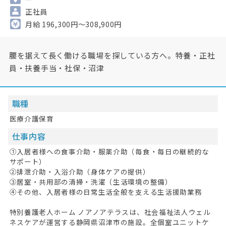
正社員
月給 196,300円～308,900円
腰を据えて長く働ける職場を探している方へ。特養・正社
員・扶養手当・社保・沼津
職種
医療介護保育
仕事内容
①入居者様への食事介助・服薬介助（毎食・毎日の継続的な
サポート）
②排泄介助・入浴介助（身体ケアの提供）
③居室・共用部の清掃・洗濯（生活環境の整備）
④その他、入居者様の日常生活全般を支える生活援助業務
特別養護老人ホーム ノアノアテラスは、社会福祉法人ウェル
ネスケアが運営する静岡県沼津市の施設。全個室ユニットケ