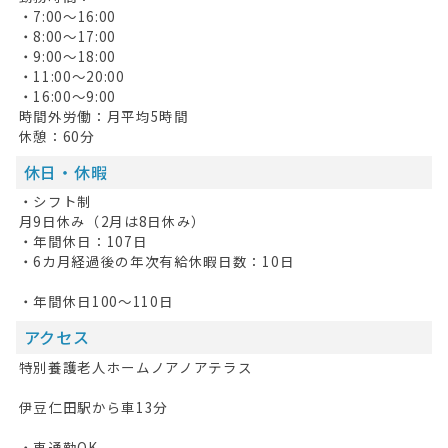
・7:00～16:00
・8:00～17:00
HOME
・9:00～18:00
・11:00～20:00
無料会員登録
・16:00～9:00
時間外労働：月平均5時間
ログイン
休憩：60分
休日・休暇
キープした求人
0
・シフト制
最近見た求人
月9日休み（2月は8日休み）
・年間休日：107日
お問い合わせ
・6カ月経過後の年次有給休暇日数：10日
掲載希望の方へ
・年間休日100～110日
アクセス
特別養護老人ホームノアノアテラス
伊豆仁田駅から車13分
・車通勤OK