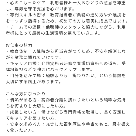
・心のこもったケア：利用者様お一人おひとりの意思を尊重
し、尊厳を守る支援を心がけます。
・専門スキルの習得：教育担当者が業務の進め方や介護技術
を一つずつ指導するため、初めての方も着実に成長できます。
・チームでの連携：他職種のスタッフと協力しながら、利用
者様にとって最善の生活環境を整えていきます。
お仕事の魅力
・教育体制：入職時から担当者がつくため、不安を解消しな
がら業務に慣れていけます。
・キャリア応援：介護実務者研修や看護師資格への道も、受
講料負担などで強力にバックアップします。
・自分を活かす場：経験よりも「携わりたい」という情熱を
大切にする風土があります。
こんな方にぴったり
・情熱がある方：高齢者介護に携わりたいという純粋な気持
ちを何よりも大切にしたい方。
・成長したい方：働きながら専門資格を取得し、長く安定し
てキャリアを築きたい方。
・安定を求める方：充実した福利厚生や手当のもと、腰を据え
て働きたい方。