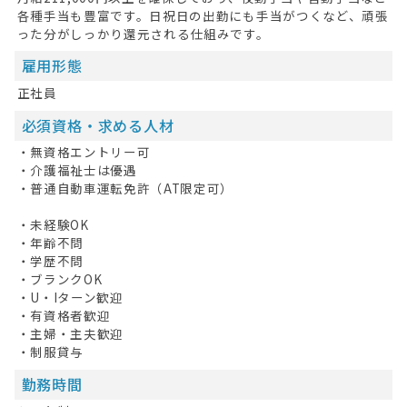
各種手当も豊富です。日祝日の出勤にも手当がつくなど、頑張
った分がしっかり還元される仕組みです。
雇用形態
正社員
必須資格・求める人材
・無資格エントリー可
・介護福祉士は優遇
HOME
・普通自動車運転免許（AT限定可）
・未経験OK
無料会員登録
・年齢不問
・学歴不問
ログイン
・ブランクOK
・U・Iターン歓迎
キープした求人
0
・有資格者歓迎
・主婦・主夫歓迎
最近見た求人
・制服貸与
お問い合わせ
勤務時間