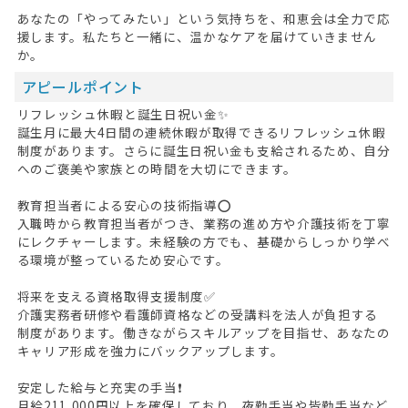
あなたの「やってみたい」という気持ちを、和恵会は全力で応
援します。私たちと一緒に、温かなケアを届けていきません
か。
アピールポイント
リフレッシュ休暇と誕生日祝い金✨
誕生月に最大4日間の連続休暇が取得できるリフレッシュ休暇
制度があります。さらに誕生日祝い金も支給されるため、自分
へのご褒美や家族との時間を大切にできます。
教育担当者による安心の技術指導⭕
入職時から教育担当者がつき、業務の進め方や介護技術を丁寧
にレクチャーします。未経験の方でも、基礎からしっかり学べ
る環境が整っているため安心です。
将来を支える資格取得支援制度✅
介護実務者研修や看護師資格などの受講料を法人が負担する
制度があります。働きながらスキルアップを目指せ、あなたの
キャリア形成を強力にバックアップします。
安定した給与と充実の手当❗
月給211,000円以上を確保しており、夜勤手当や皆勤手当など