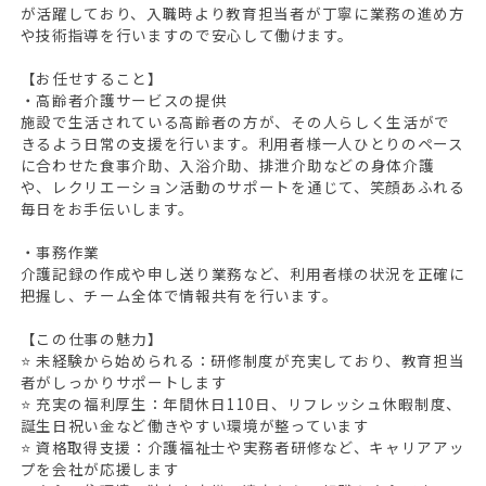
が活躍しており、入職時より教育担当者が丁寧に業務の進め方
や技術指導を行いますので安心して働けます。
【お任せすること】
・高齢者介護サービスの提供
施設で生活されている高齢者の方が、その人らしく生活がで
きるよう日常の支援を行います。利用者様一人ひとりのペース
に合わせた食事介助、入浴介助、排泄介助などの身体介護
や、レクリエーション活動のサポートを通じて、笑顔あふれる
毎日をお手伝いします。
・事務作業
介護記録の作成や申し送り業務など、利用者様の状況を正確に
把握し、チーム全体で情報共有を行います。
【この仕事の魅力】
⭐ 未経験から始められる：研修制度が充実しており、教育担当
者がしっかりサポートします
⭐ 充実の福利厚生：年間休日110日、リフレッシュ休暇制度、
誕生日祝い金など働きやすい環境が整っています
⭐ 資格取得支援：介護福祉士や実務者研修など、キャリアアッ
プを会社が応援します