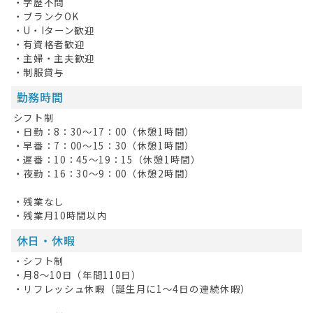
・学歴不問
最近見た求人
・ブランクOK
・U・Iターン歓迎
お問い合わせ
・有資格者歓迎
・主婦・主夫歓迎
掲載希望の方へ
・制服貸与
勤務時間
シフト制
・日勤：8：30～17：00（休憩1時間）
・早番：7：00～15：30（休憩1時間）
・遅番：10：45～19：15（休憩1時間）
・夜勤：16：30～9：00（休憩2時間）
・残業なし
・残業月10時間以内
休日・休暇
・シフト制
・月8～10日（年間110日）
・リフレッシュ休暇（誕生月に1～4日の連続休暇）