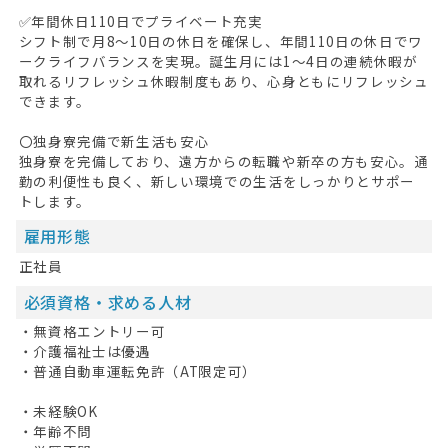
✅年間休日110日でプライベート充実
シフト制で月8〜10日の休日を確保し、年間110日の休日でワ
ークライフバランスを実現。誕生月には1〜4日の連続休暇が
取れるリフレッシュ休暇制度もあり、心身ともにリフレッシュ
できます。
〇独身寮完備で新生活も安心
独身寮を完備しており、遠方からの転職や新卒の方も安心。通
勤の利便性も良く、新しい環境での生活をしっかりとサポー
トします。
雇用形態
正社員
HOME
必須資格・求める人材
・無資格エントリー可
無料会員登録
・介護福祉士は優遇
・普通自動車運転免許（AT限定可）
ログイン
・未経験OK
キープした求人
0
・年齢不問