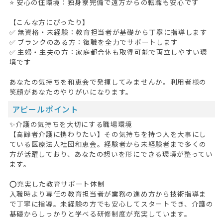
⭐ 安心の住環境：独身寮完備で遠方からの転職も安心です
【こんな方にぴったり】
✅ 無資格・未経験：教育担当者が基礎から丁寧に指導します
✅ ブランクのある方：復職を全力でサポートします
✅ 主婦・主夫の方：家庭都合休も取得可能で両立しやすい環
境です
あなたの気持ちを和恵会で発揮してみませんか。利用者様の
笑顔があなたのやりがいになります。
アピールポイント
✨介護の気持ちを大切にする職場環境
【高齢者介護に携わりたい】その気持ちを持つ人を大事にし
ている医療法人社団和恵会。経験者から未経験者まで多くの
方が活躍しており、あなたの想いを形にできる環境が整ってい
ます。
⭕充実した教育サポート体制
入職時より専任の教育担当者が業務の進め方から技術指導ま
で丁寧に指導。未経験の方でも安心してスタートでき、介護の
基礎からしっかりと学べる研修制度が充実しています。