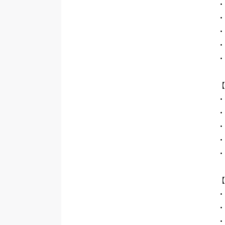
・
・
・