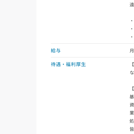
・
・
給与
待遇・福利厚生
基
資
業
処