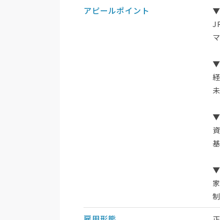
アピールポイント
J
マ
▼
基
家
雇用形態