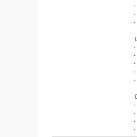
・
・
・