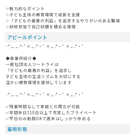
✨魅力的なポイント
✨子ども主体の療育環境で成長を支援
✨「子どもの最善の利益」を追求するやりがいのある職場
✨研修参加で自己研鑽を積める環境
アピールポイント
･*:.｡ ｡.:*･ﾟ✽.｡.:*・ﾟ ✽.｡.:*・ﾟ ✽.｡.:*・ﾟ
◆事業所紹介◆
一般社団法人ツートライは
「子どもの最善の利益」を追求し
子ども主体の生活リズムを大切にする
温かい療育環境を提供しています
･*:.｡ ｡.:*･ﾟ✽.｡.:*・ﾟ ✽.｡.:*・ﾟ ✽.｡.:*・ﾟ
✅残業時間なしで家庭との両立が可能
✅年間休日110日以上で充実したプライベート
✅平日のみ勤務OKで週末はしっかり休める
雇用形態