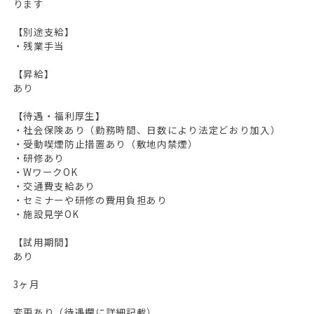
ります
【別途支給】
HOME
・残業手当
無料会員登録
【昇給】
あり
ログイン
【待遇・福利厚生】
キープした求人
0
・社会保険あり（勤務時間、日数により法定どおり加入）
・受動喫煙防止措置あり（敷地内禁煙）
最近見た求人
・研修あり
・WワークOK
お問い合わせ
・交通費支給あり
・セミナーや研修の費用負担あり
・施設見学OK
掲載希望の方へ
【試用期間】
あり
3ヶ月
変更あり（待遇欄に詳細記載）