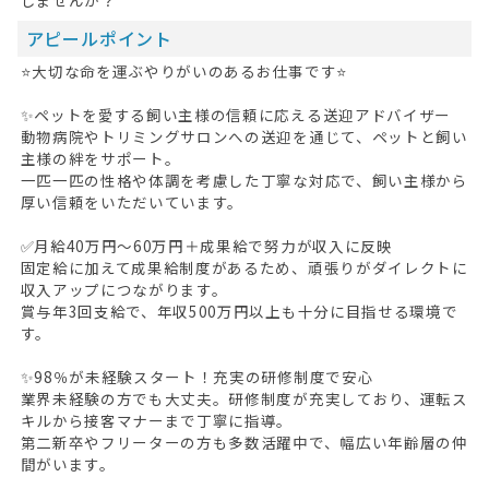
アピールポイント
⭐大切な命を運ぶやりがいのあるお仕事です⭐
✨ペットを愛する飼い主様の信頼に応える送迎アドバイザー
動物病院やトリミングサロンへの送迎を通じて、ペットと飼い
主様の絆をサポート。
一匹一匹の性格や体調を考慮した丁寧な対応で、飼い主様から
厚い信頼をいただいています。
✅月給40万円～60万円＋成果給で努力が収入に反映
固定給に加えて成果給制度があるため、頑張りがダイレクトに
収入アップにつながります。
賞与年3回支給で、年収500万円以上も十分に目指せる環境で
す。
✨98％が未経験スタート！充実の研修制度で安心
業界未経験の方でも大丈夫。研修制度が充実しており、運転ス
キルから接客マナーまで丁寧に指導。
第二新卒やフリーターの方も多数活躍中で、幅広い年齢層の仲
間がいます。