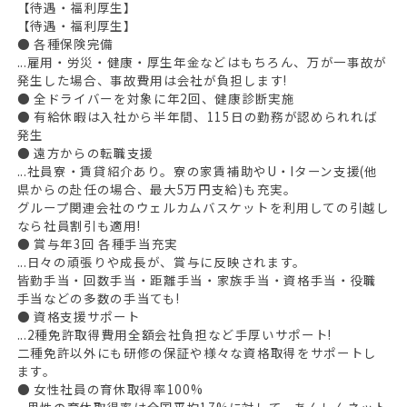
【待遇・福利厚生】
【待遇・福利厚生】
● 各種保険完備
...雇用・労災・健康・厚生年金などはもちろん、万が一事故が
発生した場合、事故費用は会社が負担します!
● 全ドライバーを対象に年2回、健康診断実施
● 有給休暇は入社から半年間、115日の勤務が認められれば
発生
● 遠方からの転職支援
...社員寮・賃貸紹介あり。寮の家賃補助やU・Iターン支援(他
県からの赴任の場合、最大5万円支給)も充実。
グループ関連会社のウェルカムバスケットを利用しての引越し
なら社員割引も適用!
● 賞与年3回 各種手当充実
...日々の頑張りや成長が、賞与に反映されます。
皆勤手当・回数手当・距離手当・家族手当・資格手当・役職
手当などの多数の手当ても!
● 資格支援サポート
...2種免許取得費用全額会社負担など手厚いサポート!
二種免許以外にも研修の保証や様々な資格取得をサポートし
ます。
● 女性社員の育休取得率100%
...男性の育休取得率は全国平均17%に対して、あんしんネット