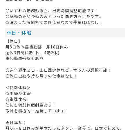
最近見た求人
〇いずれの勤務形態も、出勤時間調整可能です！
〇昼勤のみや夜勤のみといった働き方も可能です。
お問い合わせ
◎決まった時間内でのお仕事なので残業ほぼなし！
掲載希望の方へ
休日・休暇
【休日】
月8日休み昼夜勤務 月10日休み
週休3日制(4勤1休、4勤2休)
※他勤務形態もあり
〇完全週休２日・土日固定休など、休み方の選択可能！
〇休日出勤や持ち帰りの仕事はなし！
＜特別休暇＞
◎里帰り休暇
◎生理休暇
他にも特別休暇制度あり！
取得を積極的に推奨しています！
★日本初！
月６～８日休みが基本だったタクシー業界で、日本で初めて、