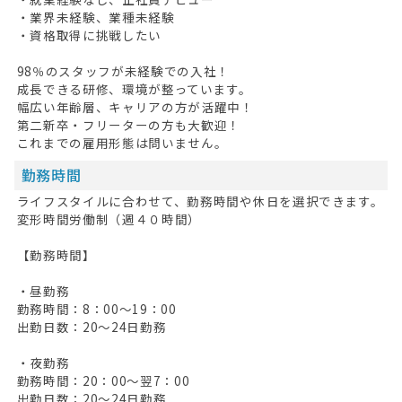
・業界未経験、業種未経験
・資格取得に挑戦したい
98％のスタッフが未経験での入社！
成長できる研修、環境が整っています。
幅広い年齢層、キャリアの方が活躍中！
第二新卒・フリーターの方も大歓迎！
これまでの雇用形態は問いません。
勤務時間
ライフスタイルに合わせて、勤務時間や休日を選択できます。
変形時間労働制（週４０時間）
【勤務時間】
HOME
・昼勤務
無料会員登録
勤務時間：8：00～19：00
出勤日数：20～24日勤務
ログイン
・夜勤務
キープした求人
0
勤務時間：20：00～翌7：00
出勤日数：20～24日勤務