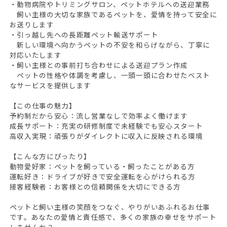
・動物病院やトリミングサロン、ペットホテルへの送迎業務
飼い主様の大切な家族であるペットを、愛情を持って安全に
お送りします
・引っ越し先への長距離ペット輸送サポート
新しい環境へ向かうペットの不安を和らげながら、丁寧に
対応いたします
・飼い主様との事前打ち合わせによる送迎プラン作成
ペットの性格や体調を考慮し、一頭一頭に合わせたベスト
なサービスを提供します
【この仕事の魅力】
予約制だから安心：流し営業なしで効率よく働けます
成長サポート：充実の研修制度で未経験でも安心スタート
高収入実現：頑張りがダイレクトに収入に反映される環境
【こんな方にぴったり】
動物愛好家：ペットを飼っている・飼ったことがある方
運転好き：ドライブが好きで安全運転を心がけられる方
接客経験者：お客様との信頼関係を大切にできる方
ペットと飼い主様の笑顔をつなぐ、やりがいあふれるお仕事
です。あなたの愛情と責任感で、多くの家族の幸せをサポート
しませんか？