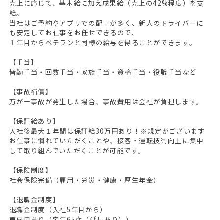
売上に応じて、基本給に加え成果給（売上の42%程度）を支
給。
当社はご予約やアプリでの配車が多く、新人のドライバーに
も安定してお仕事をお任せできるので、
１年目からベテランと同様の給与を得ることができます。
【手当】
皆勤手当・回数手当・家族手当・資格手当・役職手当など
【事故補償】
万が一事故が発生した場合、事故費用は会社が負担します。
【保証給あり】
入社後最大１年間は保証給30万円あり！※規定がございます
お仕事に慣れていただくことや、接客・運転技術向上に集中
して取り組んでいただくことが可能です。
【保険制度】
社会保険完備（雇用・労災・健康・厚生年金）
【退職金制度】
退職金制度（入社5年目から）
再雇用あり（定年65歳（延長あり））