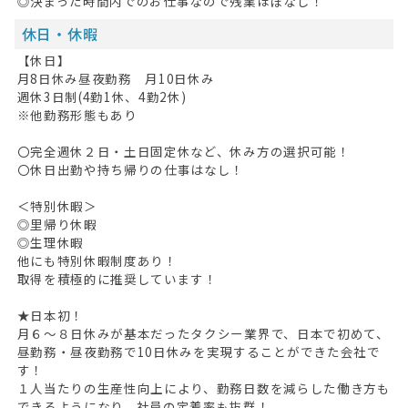
◎決まった時間内でのお仕事なので残業ほぼなし！
休日・休暇
【休日】
月8日休み昼夜勤務 月10日休み
週休3日制(4勤1休、4勤2休)
※他勤務形態もあり
〇完全週休２日・土日固定休など、休み方の選択可能！
〇休日出勤や持ち帰りの仕事はなし！
＜特別休暇＞
◎里帰り休暇
◎生理休暇
他にも特別休暇制度あり！
取得を積極的に推奨しています！
★日本初！
月６～８日休みが基本だったタクシー業界で、日本で初めて、
昼勤務・昼夜勤務で10日休みを実現することができた会社で
す！
１人当たりの生産性向上により、勤務日数を減らした働き方も
できるようになり、社員の定着率も抜群！