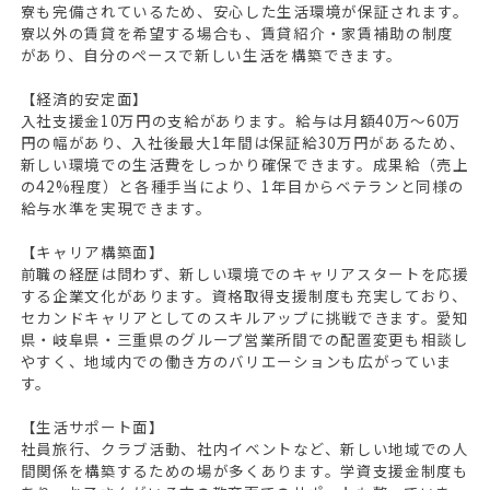
寮も完備されているため、安心した生活環境が保証されます。
寮以外の賃貸を希望する場合も、賃貸紹介・家賃補助の制度
があり、自分のペースで新しい生活を構築できます。
【経済的安定面】
入社支援金10万円の支給があります。給与は月額40万～60万
円の幅があり、入社後最大1年間は保証給30万円があるため、
新しい環境での生活費をしっかり確保できます。成果給（売上
の42%程度）と各種手当により、1年目からベテランと同様の
給与水準を実現できます。
【キャリア構築面】
前職の経歴は問わず、新しい環境でのキャリアスタートを応援
する企業文化があります。資格取得支援制度も充実しており、
セカンドキャリアとしてのスキルアップに挑戦できます。愛知
県・岐阜県・三重県のグループ営業所間での配置変更も相談し
やすく、地域内での働き方のバリエーションも広がっていま
す。
【生活サポート面】
社員旅行、クラブ活動、社内イベントなど、新しい地域での人
間関係を構築するための場が多くあります。学資支援金制度も