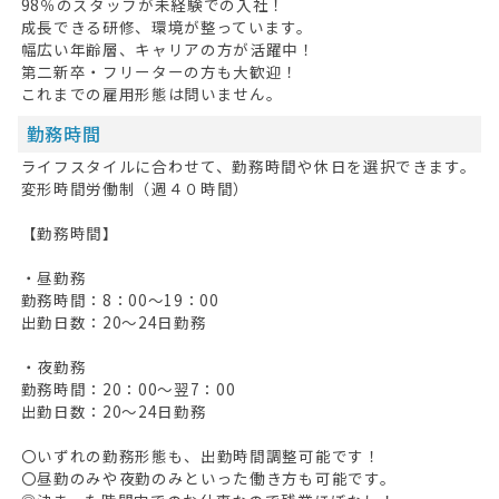
98％のスタッフが未経験での入社！
成長できる研修、環境が整っています。
幅広い年齢層、キャリアの方が活躍中！
第二新卒・フリーターの方も大歓迎！
これまでの雇用形態は問いません。
勤務時間
ライフスタイルに合わせて、勤務時間や休日を選択できます。
変形時間労働制（週４０時間）
HOME
【勤務時間】
無料会員登録
・昼勤務
ログイン
勤務時間：8：00～19：00
出勤日数：20～24日勤務
キープした求人
0
・夜勤務
勤務時間：20：00～翌7：00
最近見た求人
出勤日数：20～24日勤務
お問い合わせ
〇いずれの勤務形態も、出勤時間調整可能です！
〇昼勤のみや夜勤のみといった働き方も可能です。
掲載希望の方へ