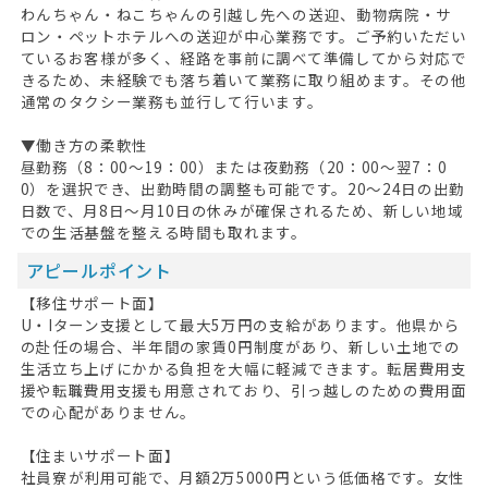
わんちゃん・ねこちゃんの引越し先への送迎、動物病院・サ
ロン・ペットホテルへの送迎が中心業務です。ご予約いただい
ているお客様が多く、経路を事前に調べて準備してから対応で
きるため、未経験でも落ち着いて業務に取り組めます。その他
通常のタクシー業務も並行して行います。
▼働き方の柔軟性
昼勤務（8：00～19：00）または夜勤務（20：00～翌7：0
0）を選択でき、出勤時間の調整も可能です。20～24日の出勤
日数で、月8日～月10日の休みが確保されるため、新しい地域
での生活基盤を整える時間も取れます。
アピールポイント
【移住サポート面】
U・Iターン支援として最大5万円の支給があります。他県から
の赴任の場合、半年間の家賃0円制度があり、新しい土地での
生活立ち上げにかかる負担を大幅に軽減できます。転居費用支
援や転職費用支援も用意されており、引っ越しのための費用面
での心配がありません。
【住まいサポート面】
社員寮が利用可能で、月額2万5000円という低価格です。女性