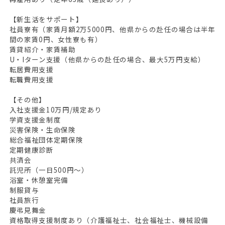
【新生活をサポート】
社員寮有（家賃月額2万5000円、他県からの赴任の場合は半年
間の家賃0円、女性寮も有）
賃貸紹介・家賃補助
U・Iターン支援（他県からの赴任の場合、最大5万円支給）
転居費用支援
転職費用支援
【その他】
入社支援金10万円/規定あり
学資支援金制度
災害保険・生命保険
総合福祉団体定期保険
定期健康診断
共済会
託児所（一日500円～）
浴室・休憩室完備
制服貸与
社員旅行
慶弔見舞金
資格取得支援制度あり（介護福祉士、社会福祉士、機械設備