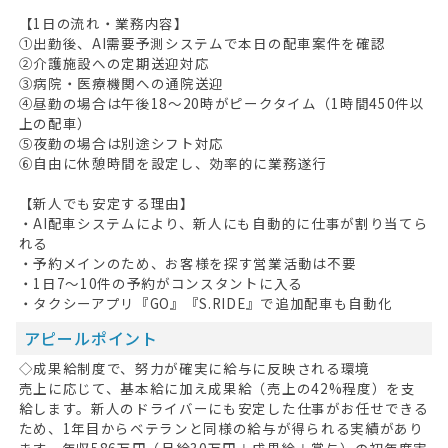
【1日の流れ・業務内容】
①出勤後、AI需要予測システムで本日の配車案件を確認
②介護施設への定期送迎対応
③病院・医療機関への通院送迎
④昼勤の場合は午後18～20時がピークタイム（1時間450件以
上の配車）
⑤夜勤の場合は別途シフト対応
⑥自由に休憩時間を設定し、効率的に業務遂行
【新人でも安定する理由】
・AI配車システムにより、新人にも自動的に仕事が割り当てら
れる
・予約メインのため、お客様を探す営業活動は不要
・1日7～10件の予約がコンスタントに入る
・タクシーアプリ『GO』『S.RIDE』で追加配車も自動化
アピールポイント
◇成果給制度で、努力が確実に給与に反映される環境
売上に応じて、基本給に加え成果給（売上の42%程度）を支
給します。新人のドライバーにも安定した仕事がお任せできる
ため、1年目からベテランと同様の給与が得られる実績があり
ます。年収586万円（月給30万円＋成果給＋賞与）の初年度実