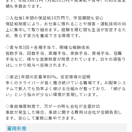
績も多数あります。
◇入社後1年間の保証給30万円で、学習期間も安心
保証給制度により、お仕事に慣れることや接客・運転技術の向
上に集中して取り組めます。経験を積む間も生活が安定するた
め、焦らず実力を養成できる環境です。
◇賞与年3回＋各種手当で、明確な報酬体系
皆勤手当、回数手当、距離手当、家族手当、資格手当、役職
手当など、様々な加算制度が用意されています。日々の頑張り
はしっかり給与へ反映されます。
◇直近1年間の定着率80%。安定環境の証明
多くのドライバーが長く働き続けている職場です。AI配車シス
テムで新人でも効率よく稼げる仕組みが整っており、「稼げな
い」という悩みが少ない環境が実現しています。
◇事故補償制度で、万が一の時も会社が全面対応
事故が発生した場合、事故に関する費用は会社が全額負担し
ます。安心して業務に集中できます。
雇用形態