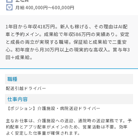
月給 400,000円～600,000円
1年目から年収418万円。新人も稼げる、その理由はAI配
車と予約メイン。成果給で年収586万円の実績あり。安定
と成長の両立が実現する職場。保証給と成果給で二重安
心。初年度から月30万円以上の現実的な高収入。賞与年3
回＋成果給。
職種
配送引越ドライバー
仕事内容
【ポジション】介護施設・病院送迎ドライバー
主なお仕事は、介護施設への送迎、通院時の送迎業務です。予
約配車とアプリ配車がメインのため、営業活動は不要。効率
よく安定した仕事量が確保されます。