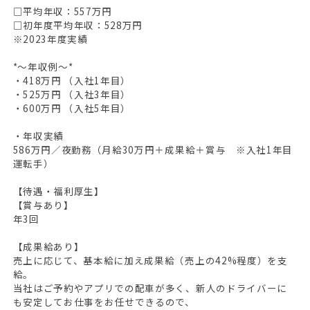
□平均年収：557万円
□初年度平均年収：528万円
※2023年度実績
*〜年収例〜*
・418万円 （入社1年目）
・525万円 （入社3年目）
・600万円 （入社5年目）
・年収実績
586万円／夜勤務（月給30万円＋成果給＋賞与 ※入社1年目
運転手）
【待遇・福利厚生】
【賞与あり】
年3回
【成果給あり】
売上に応じて、基本給に加え成果給（売上の42%程度）を支
給。
当社はご予約やアプリでの配車が多く、新人のドライバーに
も安定してお仕事をお任せできるので、