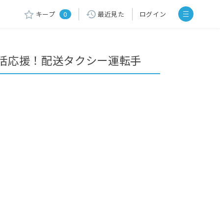
キープ
0
最近見た
ログイン
活応援！配送タクシー運転手