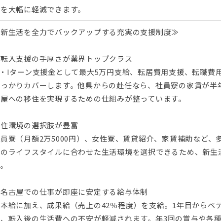
担を大幅に軽減できます。
≪新生活を全力でバックアップする充実の支援制度≫
▼転入支援の手厚さが業界トップクラス
U・Iターン支援金として最大5万円支給、転居費用支援、転職費
しっかりカバーします。他県からの赴任なら、社員寮の家賃が半
古屋への移住を実現するための仕組みが整っています。
▼住環境の選択肢が豊富
員寮（月額2万5000円）、女性寮、賃貸紹介、家賃補助など
分のライフスタイルに合わせた生活環境を選択できるため、新生
す。
▼名古屋での仕事が即座に安定する給与体制
基本給に加え、成果給（売上の42％程度）を支給。1年目からベ
め、転入後の生活費への不安が軽減されます。年3回の賞与や各