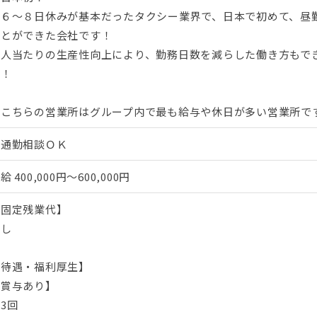
月６～８日休みが基本だったタクシー業界で、日本で初めて、昼勤
ことができた会社です！
１人当たりの生産性向上により、勤務日数を減らした働き方もで
群！
★こちらの営業所はグループ内で最も給与や休日が多い営業所で
車通勤相談ＯＫ
月給
400,000円～600,000円
【固定残業代】
なし
【待遇・福利厚生】
【賞与あり】
3回