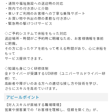
・通院や福祉施設への送迎時の対応
・院内での付き添いと介助
・車いすご利用のお客様への丁寧な乗降サポート
・お買い物や外出の際の柔軟な付き添い
・緊急時の駆けつけサービス
◇ご予約システムで余裕をもった対応
送迎場所・時間がご予約時に明確なため、お客様情報を事前
に把握。
その方に合ったケアを前もって考える時間があり、心に余裕を
もって
サービス提供できます。
◇知識も身につく研修体制
全ドライバーが受講するUD研修（ユニバーサルドライバー研
修）で、
高齢者や障がいのある方への適切な接し方や技術を学び、
さらにスキルを高めていけます。
アピールポイント
【対人スキルが直結する職場環境】
営業や接客業での「お客様を理解し、信頼を築く力」が、