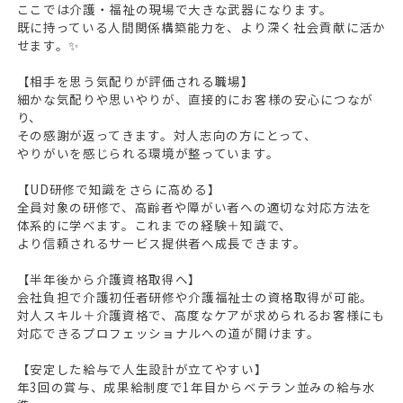
ここでは介護・福祉の現場で大きな武器になります。
既に持っている人間関係構築能力を、より深く社会貢献に活か
せます。✨
【相手を思う気配りが評価される職場】
細かな気配りや思いやりが、直接的にお客様の安心につなが
り、
その感謝が返ってきます。対人志向の方にとって、
やりがいを感じられる環境が整っています。
【UD研修で知識をさらに高める】
全員対象の研修で、高齢者や障がい者への適切な対応方法を
体系的に学べます。これまでの経験＋知識で、
より信頼されるサービス提供者へ成長できます。
【半年後から介護資格取得へ】
会社負担で介護初任者研修や介護福祉士の資格取得が可能。
対人スキル＋介護資格で、高度なケアが求められるお客様にも
対応できるプロフェッショナルへの道が開けます。
【安定した給与で人生設計が立てやすい】
年3回の賞与、成果給制度で1年目からベテラン並みの給与水