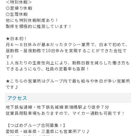
＜特別休暇＞
◎里帰り休暇
◎生理休暇
他にも特別休暇制度あり！
取得を積極的に推奨しています！
★日本初！
月６～８日休みが基本だったタクシー業界で、日本で初めて、
昼勤務・昼夜勤務で10日休みを実現することができた会社で
す！
１人当たりの生産性向上により、勤務日数を減らした働き方も
できるようになり、社員の定着率も抜群！
★こちらの営業所はグループ内で最も給与や休日が多い営業所
です♪
アクセス
地下鉄桜通線・地下鉄名城線 新瑞橋駅より徒歩７分
従業員用駐車場もありますので、マイカー通勤も可能です！
【つばめグループ合同募集！】
愛知県・岐阜県・三重県にも営業所アリ♪