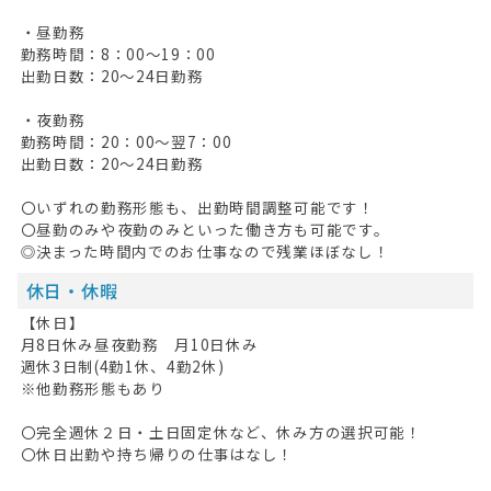
・昼勤務
勤務時間：8：00～19：00
出勤日数：20～24日勤務
HOME
・夜勤務
勤務時間：20：00～翌7：00
無料会員登録
出勤日数：20～24日勤務
ログイン
〇いずれの勤務形態も、出勤時間調整可能です！
〇昼勤のみや夜勤のみといった働き方も可能です。
キープした求人
0
◎決まった時間内でのお仕事なので残業ほぼなし！
最近見た求人
休日・休暇
【休日】
お問い合わせ
月8日休み昼夜勤務 月10日休み
週休3日制(4勤1休、4勤2休)
掲載希望の方へ
※他勤務形態もあり
〇完全週休２日・土日固定休など、休み方の選択可能！
〇休日出勤や持ち帰りの仕事はなし！