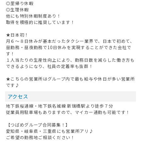
◎里帰り休暇
◎生理休暇
他にも特別休暇制度あり！
取得を積極的に推奨しています！
★日本初！
月６～８日休みが基本だったタクシー業界で、日本で初めて、
昼勤務・昼夜勤務で10日休みを実現することができた会社で
す！
１人当たりの生産性向上により、勤務日数を減らした働き方も
できるようになり、社員の定着率も抜群！
★こちらの営業所はグループ内で最も給与や休日が多い営業所
です♪
アクセス
地下鉄桜通線・地下鉄名城線 新瑞橋駅より徒歩７分
従業員用駐車場もありますので、マイカー通勤も可能です！
【つばめグループ合同募集！】
愛知県・岐阜県・三重県にも営業所アリ♪
ご希望の勤務地ご相談ください！