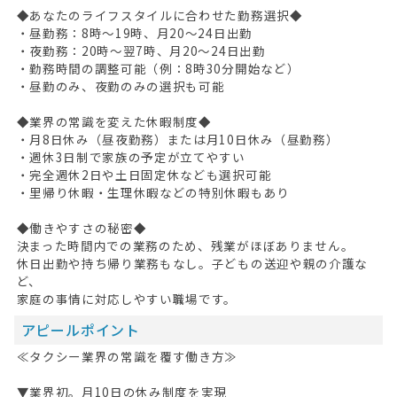
◆あなたのライフスタイルに合わせた勤務選択◆
・昼勤務：8時～19時、月20～24日出勤
・夜勤務：20時～翌7時、月20～24日出勤
・勤務時間の調整可能（例：8時30分開始など）
・昼勤のみ、夜勤のみの選択も可能
◆業界の常識を変えた休暇制度◆
・月8日休み（昼夜勤務）または月10日休み（昼勤務）
・週休3日制で家族の予定が立てやすい
・完全週休2日や土日固定休なども選択可能
・里帰り休暇・生理休暇などの特別休暇もあり
◆働きやすさの秘密◆
決まった時間内での業務のため、残業がほぼありません。
休日出勤や持ち帰り業務もなし。子どもの送迎や親の介護な
ど、
家庭の事情に対応しやすい職場です。
アピールポイント
≪タクシー業界の常識を覆す働き方≫
▼業界初。月10日の休み制度を実現