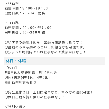
・昼勤務
勤務時間：8：00～19：00
出勤日数：20～24日勤務
HOME
・夜勤務
勤務時間：20：00～翌7：00
無料会員登録
出勤日数：20～24日勤務
ログイン
〇いずれの勤務形態も、出勤時間調整可能です！
〇昼勤のみや夜勤のみといった働き方も可能です。
キープした求人
0
◎決まった時間内でのお仕事なので残業ほぼなし！
休日・休暇
最近見た求人
【休日】
お問い合わせ
月8日休み昼夜勤務 月10日休み
週休3日制(4勤1休、4勤2休)
掲載希望の方へ
※他勤務形態もあり
〇完全週休２日・土日固定休など、休み方の選択可能！
〇休日出勤や持ち帰りの仕事はなし！
＜特別休暇＞