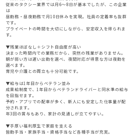
従来のタクシー業界では月6～8日が基本でしたが、この企業
は
昼勤務・昼夜勤務で月10日休みを実現。社員の定着率も抜群
です。
プライベートの時間を大切にしながら、安定収入を得られま
す。
▼残業ほぼなし＋シフト自由度が高い
決まった時間内での業務だから、突然の残業がありません。
朝が弱い方は遅い出勤を選べ、夜間対応が得意な方は夜勤を
選べます。
育児や介護との両立も十分可能です。
▼給与は1年目からベテラン並み
成果給制度で、1年目からベテランドライバーと同水準の給与
を目指せます。
予約・アプリでの配車が多く、新人にも安定した仕事量が配
分されます。
年3回の賞与もあり、家計の見通しが立てやすい。
▼手厚い福利厚生で家庭を支える
皆勤手当・家族手当・資格手当など各種手当が充実。