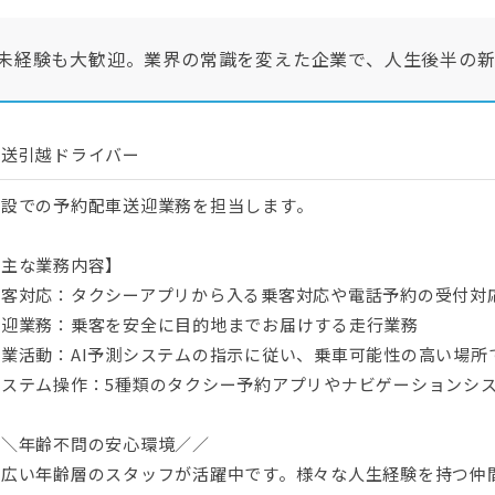
・未経験も大歓迎。業界の常識を変えた企業で、人生後半の
配送引越ドライバー
施設での予約配車送迎業務を担当します。
【主な業務内容】
接客対応：タクシーアプリから入る乗客対応や電話予約の受付対
送迎業務：乗客を安全に目的地までお届けする走行業務
営業活動：AI予測システムの指示に従い、乗車可能性の高い場所
システム操作：5種類のタクシー予約アプリやナビゲーションシ
＼＼年齢不問の安心環境／／
幅広い年齢層のスタッフが活躍中です。様々な人生経験を持つ仲