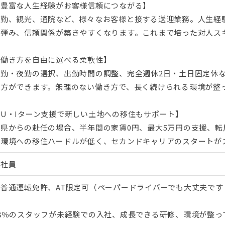
【豊富な人生経験がお客様信頼につながる】
通勤、観光、通院など、様々なお客様と接する送迎業務。人生経
も弾み、信頼関係が築きやすくなります。これまで培った対人ス
【働き方を自由に選べる柔軟性】
昼勤・夜勤の選択、出勤時間の調整、完全週休2日・土日固定休
き方ができます。無理のない働き方で、長く続けられる環境が整
【U・Iターン支援で新しい土地への移住もサポート】
他県からの赴任の場合、半年間の家賃0円、最大5万円の支援、転
い環境への移住ハードルが低く、セカンドキャリアのスタートが
正社員
※普通運転免許、AT限定可（ペーパードライバーでも大丈夫です
98％のスタッフが未経験での入社、成長できる研修、環境が整っ