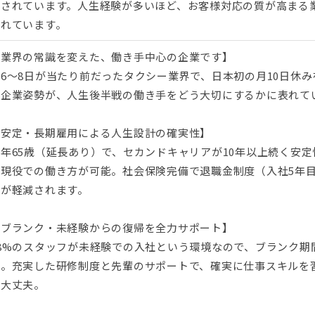
成されています。人生経験が多いほど、お客様対応の質が高まる
されています。
【業界の常識を変えた、働き手中心の企業です】
月6～8日が当たり前だったタクシー業界で、日本初の月10日休
た企業姿勢が、人生後半戦の働き手をどう大切にするかに表れて
【安定・長期雇用による人生設計の確実性】
定年65歳（延長あり）で、セカンドキャリアが10年以上続く安
涯現役での働き方が可能。社会保険完備で退職金制度（入社5年
安が軽減されます。
【ブランク・未経験からの復帰を全力サポート】
98%のスタッフが未経験での入社という環境なので、ブランク期
ん。充実した研修制度と先輩のサポートで、確実に仕事スキルを
も大丈夫。