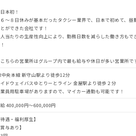
★日本初！
月６～８日休みが基本だったタクシー業界で、日本で初めて、昼勤
ことができた会社です！
１人当たりの生産性向上により、勤務日数を減らした働き方もで
群！
★こちらの営業所はグループ内で最も給与や休日が多い営業所で
R中央本線 新守山駅より徒歩12分
ガイドウェイバスゆとりーとライン 金屋駅より徒歩２分
従業員用駐車場がありますので、マイカー通勤も可能です！
月給
400,000円～600,000円
【待遇・福利厚生】
【賞与あり】
3回