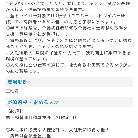
◇約2か月間の充実した入社研修により、タクシー業務の基礎
から接客・運転技術まで習得できます。
◇全ドライバー対象のUD研修（ユニバーサルドライバー研
修）で、高齢者や障がい者への対応を丁寧に学べます。
◇半年の経験後、介護初任者研修や介護福祉士資格の取得を
支援。費用は会社が負担します。
◇資格取得により、在宅での身体介助などより深いケアに携わ
ることができ、キャリアの幅が広がります。
◇入社後最大1年間の保証給30万円で、技術向上に集中できる
環境が整っています。
◇人の役に立つ仕事を通じて、社会貢献を実感できるやりがい
のある職場です。
雇用形態
正社員
必須資格・求める人材
【必須】
第一種普通自動車免許（AT限定可）
◎お仕事に必要な２種免許は、入社後に取得可能！
費用は全額会社負担！