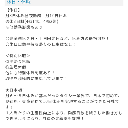
休日・休暇
【休日】
キープした求人
0
月8日休み昼夜勤務 月10日休み
週休3日制(4勤1休、4勤2休)
最近見た求人
※他勤務形態もあり
お問い合わせ
〇完全週休２日・土日固定休など、休み方の選択可能！
〇休日出勤や持ち帰りの仕事はなし！
掲載希望の方へ
＜特別休暇＞
◎里帰り休暇
◎生理休暇
他にも特別休暇制度あり！
取得を積極的に推奨しています！
★日本初！
月６～８日休みが基本だったタクシー業界で、日本で初めて、
昼勤務・昼夜勤務で10日休みを実現することができた会社で
す！
１人当たりの生産性向上により、勤務日数を減らした働き方も
できるようになり、社員の定着率も抜群！