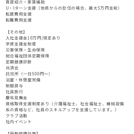
賃貸紹介・家賃補助
U・Iターン支援（他県からの赴任の場合、最大5万円支給）
転居費用支援
転職費用支援
【その他】
入社支援金10万円/規定あり
学資支援金制度
災害保険・生命保険
総合福祉団体定期保険
定期健康診断
共済会
託児所（一日500円～）
浴室・休憩室完備
制服貸与
社員旅行
慶弔見舞金
資格取得支援制度あり（介護福祉士、社会福祉士、機械設備
系の資格など、社員のスキルアップを支援しています。）
クラブ活動
社内イベント
【受動喫煙対策】