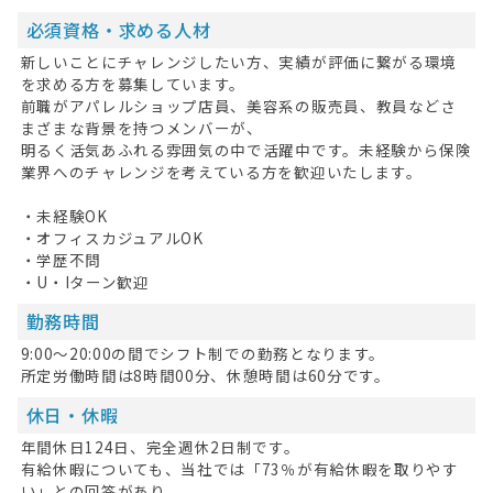
必須資格・求める人材
新しいことにチャレンジしたい方、実績が評価に繋がる環境
を求める方を募集しています。
前職がアパレルショップ店員、美容系の販売員、教員などさ
まざまな背景を持つメンバーが、
明るく活気あふれる雰囲気の中で活躍中です。未経験から保険
業界へのチャレンジを考えている方を歓迎いたします。
・未経験OK
・オフィスカジュアルOK
・学歴不問
HOME
・U・Iターン歓迎
無料会員登録
勤務時間
9:00～20:00の間でシフト制での勤務となります。
ログイン
所定労働時間は8時間00分、休憩時間は60分です。
キープした求人
0
休日・休暇
年間休日124日、完全週休2日制です。
最近見た求人
有給休暇についても、当社では「73％が有給休暇を取りやす
い」との回答があり、