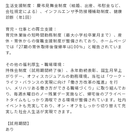
生活支援制度： 慶弔見舞金制度（結婚、出産、弔慰金など、
会社規定による）、インフルエンザ予防接種補助制度、健康
診断（年1回）
育児・仕事との両立支援：
育児休業後の短時間勤務制度（最大小学校卒業月まで）、産
休・育休からの復職支援制度が整備されており、ホームページ
では「27期の育休取得後復帰率は100％」と報告されていま
す。
その他の福利厚生・職場環境：
持株会制度（試用期間終了後）、永年勤続表彰、誕生月早上
がりデー、オフィスカジュアルの勤務環境。当社は「ワーク・
ライフ・バランスの実現に向け『働き方改革の推進』を行
い、メリハリある働き方ができる職場づくり」に取り組んでお
り、毎週水曜日のノー残業デー実施など、帰宅後のプライベー
トタイムもしっかり満喫できる環境が整備されています。社内
イベントも充実しており、オン・オフをしっかり切り替えて充
実した社会人生活が実現できます。
【試用期間】
あり