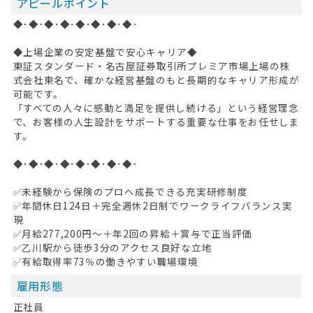
アピールポイント
◆･◆･◆･◆･◆･◆･◆･◆･
◆上場企業の安定基盤で安心キャリア◆
東証スタンダード・名古屋証券取引所プレミア市場上場の株
式会社東名で、確かな経営基盤のもと長期的なキャリア形成が
可能です。
「すべての人々に感動と満足を提供し続ける」という経営理念
で、お客様の人生設計をサポートする重要な仕事をお任せしま
す。
◆･◆･◆･◆･◆･◆･◆･◆･
✅未経験から保険のプロへ成長できる充実研修制度
✅年間休日124日＋完全週休2日制でワークライフバランス実
現
✅月給277,200円～＋年2回の昇給＋賞与で正当評価
✅乙川駅から徒歩3分のアクセス良好な立地
✅有給取得率73％の働きやすい職場環境
雇用形態
正社員