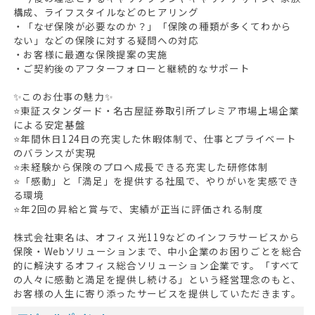
構成、ライフスタイルなどのヒアリング
・「なぜ保険が必要なのか？」「保険の種類が多くてわから
ない」などの保険に対する疑問への対応
・お客様に最適な保険提案の実施
・ご契約後のアフターフォローと継続的なサポート
✨このお仕事の魅力✨
⭐東証スタンダード・名古屋証券取引所プレミア市場上場企業
による安定基盤
⭐年間休日124日の充実した休暇体制で、仕事とプライベート
のバランスが実現
⭐未経験から保険のプロへ成長できる充実した研修体制
⭐「感動」と「満足」を提供する社風で、やりがいを実感でき
る環境
⭐年2回の昇給と賞与で、実績が正当に評価される制度
株式会社東名は、オフィス光119などのインフラサービスから
保険・Webソリューションまで、中小企業のお困りごとを総合
的に解決するオフィス総合ソリューション企業です。「すべて
の人々に感動と満足を提供し続ける」という経営理念のもと、
お客様の人生に寄り添ったサービスを提供していただきます。