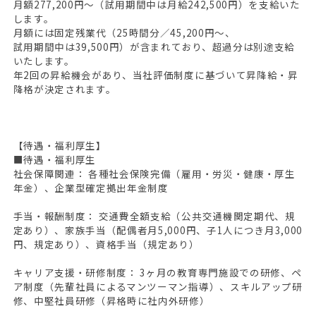
月額277,200円～（試用期間中は月給242,500円）を支給いた
します。
月額には固定残業代（25時間分／45,200円～、
試用期間中は39,500円）が含まれており、超過分は別途支給
いたします。
年2回の昇給機会があり、当社評価制度に基づいて昇降給・昇
降格が決定されます。
【待遇・福利厚生】
■待遇・福利厚生
社会保障関連： 各種社会保険完備（雇用・労災・健康・厚生
年金）、企業型確定拠出年金制度
手当・報酬制度： 交通費全額支給（公共交通機関定期代、規
定あり）、家族手当（配偶者月5,000円、子1人につき月3,000
円、規定あり）、資格手当（規定あり）
キャリア支援・研修制度： 3ヶ月の教育専門施設での研修、ペ
ア制度（先輩社員によるマンツーマン指導）、スキルアップ研
修、中堅社員研修（昇格時に社内外研修）