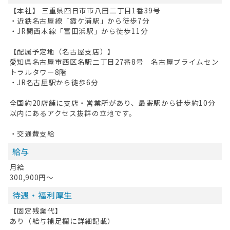
HOME
【本社】 三重県四日市市八田二丁目1番39号
・近鉄名古屋線「霞ケ浦駅」から徒歩7分
無料会員登録
・JR関西本線「富田浜駅」から徒歩11分
ログイン
【配属予定地（名古屋支店）】
愛知県名古屋市西区名駅二丁目27番8号 名古屋プライムセン
キープした求人
0
トラルタワー8階
・JR名古屋駅から徒歩6分
最近見た求人
全国約20店舗に支店・営業所があり、最寄駅から徒歩約10分
以内にあるアクセス抜群の立地です。
お問い合わせ
・交通費支給
掲載希望の方へ
給与
月給
300,900円～
待遇・福利厚生
【固定残業代】
あり（給与補足欄に詳細記載）