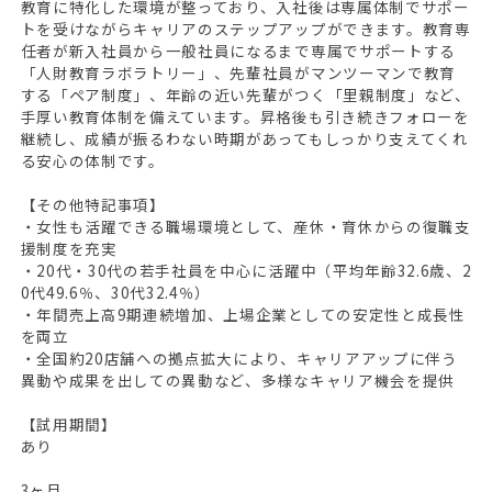
教育に特化した環境が整っており、入社後は専属体制でサポー
トを受けながらキャリアのステップアップができます。教育専
任者が新入社員から一般社員になるまで専属でサポートする
「人財教育ラボラトリー」、先輩社員がマンツーマンで教育
する「ペア制度」、年齢の近い先輩がつく「里親制度」など、
手厚い教育体制を備えています。昇格後も引き続きフォローを
継続し、成績が振るわない時期があってもしっかり支えてくれ
る安心の体制です。
【その他特記事項】
・女性も活躍できる職場環境として、産休・育休からの復職支
援制度を充実
・20代・30代の若手社員を中心に活躍中（平均年齢32.6歳、2
0代49.6％、30代32.4％）
・年間売上高9期連続増加、上場企業としての安定性と成長性
を両立
・全国約20店舗への拠点拡大により、キャリアアップに伴う
異動や成果を出しての異動など、多様なキャリア機会を提供
【試用期間】
あり
3ヶ月