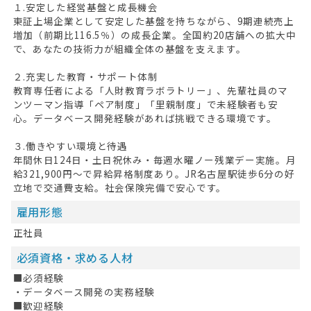
１.安定した経営基盤と成長機会
東証上場企業として安定した基盤を持ちながら、9期連続売上
増加（前期比116.5％）の成長企業。全国約20店舗への拡大中
で、あなたの技術力が組織全体の基盤を支えます。
２.充実した教育・サポート体制
教育専任者による「人財教育ラボラトリー」、先輩社員のマ
ンツーマン指導「ペア制度」「里親制度」で未経験者も安
心。データベース開発経験があれば挑戦できる環境です。
３.働きやすい環境と待遇
年間休日124日・土日祝休み・毎週水曜ノー残業デー実施。月
給321,900円～で昇給昇格制度あり。JR名古屋駅徒歩6分の好
立地で交通費支給。社会保険完備で安心です。
雇用形態
正社員
必須資格・求める人材
■必須経験
・データベース開発の実務経験
■歓迎経験