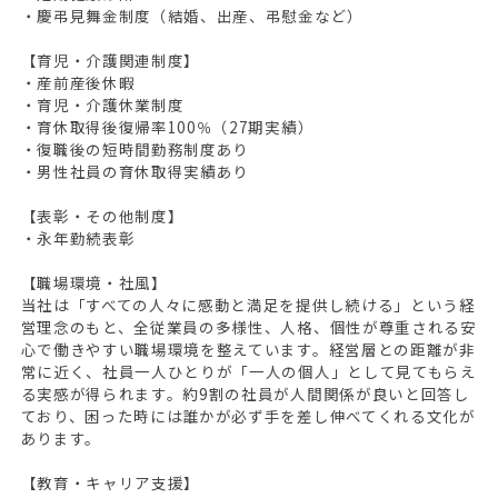
・慶弔見舞金制度（結婚、出産、弔慰金など）
【育児・介護関連制度】
・産前産後休暇
・育児・介護休業制度
・育休取得後復帰率100％（27期実績）
・復職後の短時間勤務制度あり
・男性社員の育休取得実績あり
【表彰・その他制度】
・永年勤続表彰
【職場環境・社風】
当社は「すべての人々に感動と満足を提供し続ける」という経
営理念のもと、全従業員の多様性、人格、個性が尊重される安
心で働きやすい職場環境を整えています。経営層との距離が非
常に近く、社員一人ひとりが「一人の個人」として見てもらえ
る実感が得られます。約9割の社員が人間関係が良いと回答し
ており、困った時には誰かが必ず手を差し伸べてくれる文化が
あります。
【教育・キャリア支援】