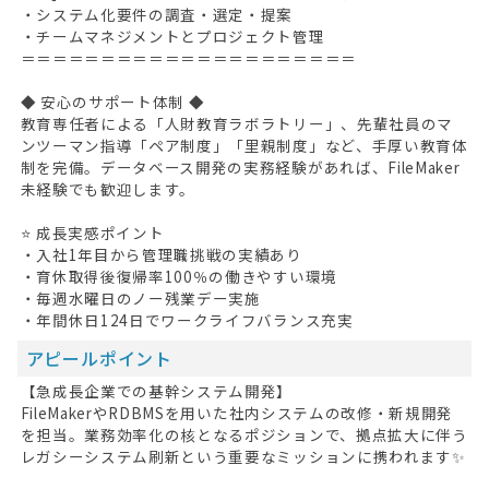
・システム化要件の調査・選定・提案
・チームマネジメントとプロジェクト管理
＝＝＝＝＝＝＝＝＝＝＝＝＝＝＝＝＝＝＝＝＝
◆ 安心のサポート体制 ◆
教育専任者による「人財教育ラボラトリー」、先輩社員のマ
ンツーマン指導「ペア制度」「里親制度」など、手厚い教育体
制を完備。データベース開発の実務経験があれば、FileMaker
未経験でも歓迎します。
⭐ 成長実感ポイント
・入社1年目から管理職挑戦の実績あり
・育休取得後復帰率100％の働きやすい環境
・毎週水曜日のノー残業デー実施
・年間休日124日でワークライフバランス充実
アピールポイント
【急成長企業での基幹システム開発】
FileMakerやRDBMSを用いた社内システムの改修・新規開発
を担当。業務効率化の核となるポジションで、拠点拡大に伴う
レガシーシステム刷新という重要なミッションに携われます✨