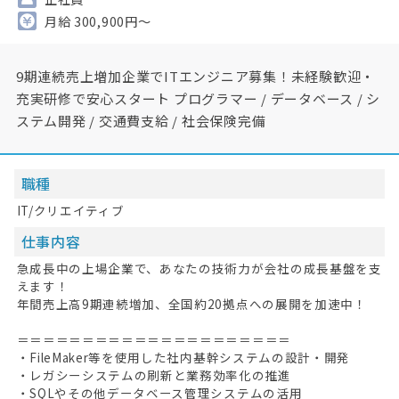
月給 300,900円～
9期連続売上増加企業でITエンジニア募集！未経験歓迎・
充実研修で安心スタート プログラマー / データベース / シ
ステム開発 / 交通費支給 / 社会保険完備
職種
IT/クリエイティブ
仕事内容
急成長中の上場企業で、あなたの技術力が会社の成長基盤を支
えます！
年間売上高9期連続増加、全国約20拠点への展開を加速中！
＝＝＝＝＝＝＝＝＝＝＝＝＝＝＝＝＝＝＝＝＝
・FileMaker等を使用した社内基幹システムの設計・開発
・レガシーシステムの刷新と業務効率化の推進
・SQLやその他データベース管理システムの活用