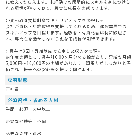
に教えてもらえます。未経験でも段階的にスキルを身につけら
れる環境が整っており、着実に成長を実感できます。
〇資格取得支援制度でキャリアアップを後押し✨
会社が資格・免許取得を支援してくれるため、建設業界での
HOME
スキルアップを目指せます。経験者・有資格者は特に歓迎さ
れ、専門性を活かしながら更なる成長が期待できます。
無料会員登録
✅賞与年3回・昇給制度で安定した収入を実現⭐
ログイン
前年度実績として賞与計6.00ヶ月分の支給があり、昇給も月額
5,000円〜10,000円の実績があります。頑張りがしっかりと評
価され、将来への安心感を持って働けます。
キープした求人
0
雇用形態
最近見た求人
正社員
お問い合わせ
必須資格・求める人材
掲載希望の方へ
学歴：必須 大学以上
必要な経験等：不問
必要な免許・資格