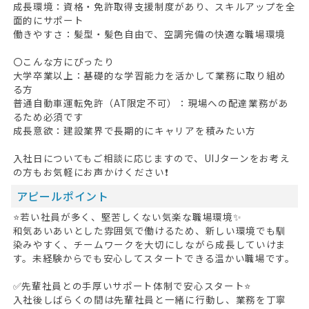
成長環境：資格・免許取得支援制度があり、スキルアップを全
面的にサポート
働きやすさ：髪型・髪色自由で、空調完備の快適な職場環境
〇こんな方にぴったり
大学卒業以上：基礎的な学習能力を活かして業務に取り組め
る方
普通自動車運転免許（AT限定不可）：現場への配達業務があ
るため必須です
成長意欲：建設業界で長期的にキャリアを積みたい方
入社日についてもご相談に応じますので、UIJターンをお考え
の方もお気軽にお声かけください❗
アピールポイント
⭐若い社員が多く、堅苦しくない気楽な職場環境✨
和気あいあいとした雰囲気で働けるため、新しい環境でも馴
染みやすく、チームワークを大切にしながら成長していけま
す。未経験からでも安心してスタートできる温かい職場です。
✅先輩社員との手厚いサポート体制で安心スタート⭐
入社後しばらくの間は先輩社員と一緒に行動し、業務を丁寧