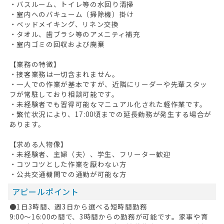
・バスルーム、トイレ等の水回り清掃
・室内へのバキューム（掃除機）掛け
・ベッドメイキング、リネン交換
・タオル、歯ブラシ等のアメニティ補充
・室内ゴミの回収および廃棄
【業務の特徴】
・接客業務は一切含まれません。
・一人での作業が基本ですが、近隣にリーダーや先輩スタッ
フが常駐しており相談可能です。
・未経験者でも習得可能なマニュアル化された軽作業です。
・繁忙状況により、17:00頃までの延長勤務が発生する場合が
あります。
【求める人物像】
・未経験者、主婦（夫）、学生、フリーター歓迎
・コツコツとした作業を厭わない方
・公共交通機関での通勤が可能な方
アピールポイント
●1日3時間、週3日から選べる短時間勤務
9:00〜16:00の間で、3時間からの勤務が可能です。家事や育