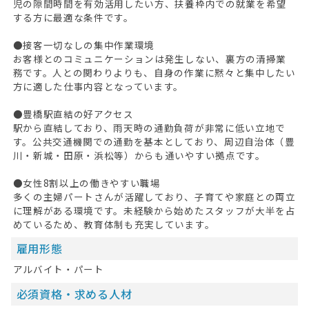
児の隙間時間を有効活用したい方、扶養枠内での就業を希望
する方に最適な条件です。
●接客一切なしの集中作業環境
お客様とのコミュニケーションは発生しない、裏方の清掃業
務です。人との関わりよりも、自身の作業に黙々と集中したい
方に適した仕事内容となっています。
●豊橋駅直結の好アクセス
駅から直結しており、雨天時の通勤負荷が非常に低い立地で
す。公共交通機関での通勤を基本としており、周辺自治体（豊
川・新城・田原・浜松等）からも通いやすい拠点です。
HOME
●女性8割以上の働きやすい職場
無料会員登録
多くの主婦パートさんが活躍しており、子育てや家庭との両立
に理解がある環境です。未経験から始めたスタッフが大半を占
ログイン
めているため、教育体制も充実しています。
雇用形態
キープした求人
0
アルバイト・パート
最近見た求人
必須資格・求める人材
お問い合わせ