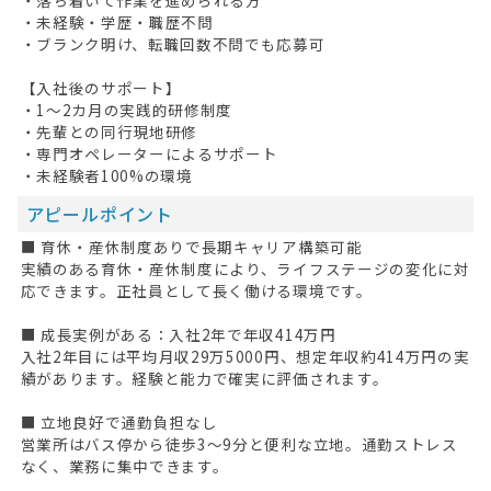
・未経験・学歴・職歴不問
・ブランク明け、転職回数不問でも応募可
【入社後のサポート】
・1～2カ月の実践的研修制度
・先輩との同行現地研修
・専門オペレーターによるサポート
・未経験者100%の環境
アピールポイント
■ 育休・産休制度ありで長期キャリア構築可能
実績のある育休・産休制度により、ライフステージの変化に対
応できます。正社員として長く働ける環境です。
■ 成長実例がある：入社2年で年収414万円
入社2年目には平均月収29万5000円、想定年収約414万円の実
績があります。経験と能力で確実に評価されます。
■ 立地良好で通勤負担なし
営業所はバス停から徒歩3～9分と便利な立地。通勤ストレス
なく、業務に集中できます。