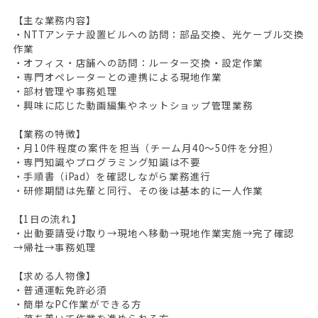
【主な業務内容】
・NTTアンテナ設置ビルへの訪問：部品交換、光ケーブル交換
作業
・オフィス・店舗への訪問：ルーター交換・設定作業
・専門オペレーターとの連携による現地作業
・部材管理や事務処理
・興味に応じた動画編集やネットショップ管理業務
【業務の特徴】
・月10件程度の案件を担当（チーム月40～50件を分担）
・専門知識やプログラミング知識は不要
・手順書（iPad）を確認しながら業務進行
・研修期間は先輩と同行、その後は基本的に一人作業
【1日の流れ】
・出動要請受け取り→現地へ移動→現地作業実施→完了確認
→帰社→事務処理
【求める人物像】
・普通運転免許必須
・簡単なPC作業ができる方
・落ち着いて作業を進められる方