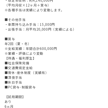
・想定年収例：約4,140,000円
（平均月収×12ヶ月＋賞与）
※各種手当は実績により変動します。
■その他手当
・車両持ち込み手当：15,000円
・出張手当：月平均20,000円（実績による）
■賞与
年2回（夏・冬）
※支給実績：年間合計600,000円
※業績・評価により変動
【待遇・福利厚生】
■社会保険完備
■交通費規定支給
■育休･産休制度（実績有）
■深夜手当
■休日手当
■PC貸与･制服貸与
【試用期間】
あり
6ヵ月