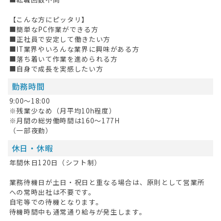
キープした求人
0
【こんな方にピッタリ】
■簡単なPC作業ができる方
最近見た求人
■正社員で安定して働きたい方
■IT業界やいろんな業界に興味がある方
お問い合わせ
■落ち着いて作業を進められる方
■自身で成長を実感したい方
掲載希望の方へ
勤務時間
9:00～18:00
※残業少なめ（月平均10h程度）
※月間の総労働時間は160～177H
（一部夜勤）
休日・休暇
年間休日120日（シフト制）
業務待機日が土日・祝日と重なる場合は、原則として営業所
への常時出社は不要です。
自宅等での待機となります。
待機時間中も通常通り給与が発生します。