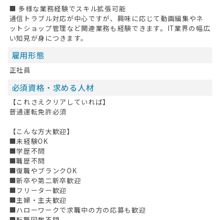
■ 多様な業務経験でスキル拡張可能
通信トラブル対応が中心ですが、興味に応じて動画編集やネ
ットショップ管理など関連業務も経験できます。IT業界の幅広
い知見が身につきます。
雇用形態
正社員
必須資格・求める人材
【これさえクリアしていれば】
普通運転免許必須
【こんな方大歓迎】
■未経験OK
■学歴不問
■職歴不問
HOME
■復職やブランクOK
■新卒や第二新卒歓迎
■フリーター歓迎
無料会員登録
■主婦・主夫歓迎
■ハローワークで求職中の方の応募も歓迎
ログイン
■転職回数不問