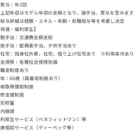
賞与：年2回
※上記年収はモデル年収の金額となり、諸手当、賞与を含みます
※給与詳細は経験・スキル・年齢・前職給与等を考慮し決定
【待遇・福利厚生】
通勤手当：交通費全額支給
家族手当：配偶者手当、子供手当あり
寮社宅：独身社外寮、社宅、借り上げ社宅あり ※利用条件あり
社会保険：各種社会保険完備
退職金制度あり
年：60歳（再雇用制度あり）
資格取得援助制度
研修支援制度
財形貯蓄
社内融資
福利厚生サービス（ベネフィットワン）等
健康相談サービス（ティーペック等）