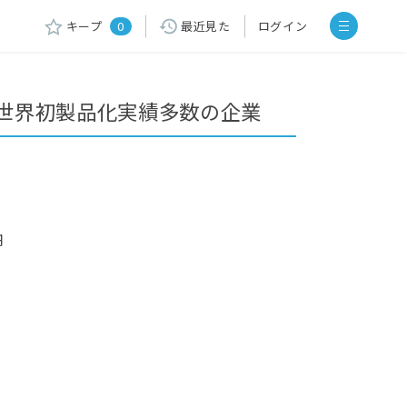
キープ
0
最近見た
ログイン
世界初製品化実績多数の企業
円