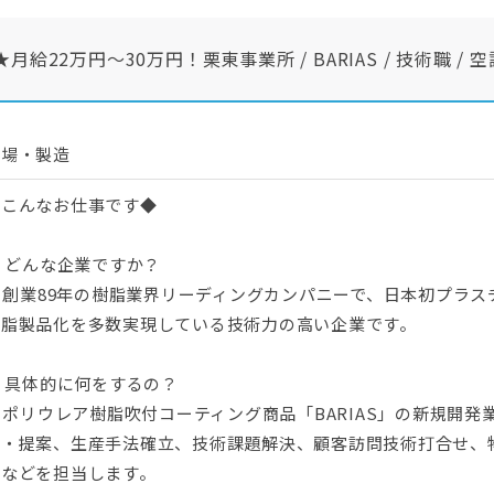
2万円〜30万円！栗東事業所 / BARIAS / 技術職 / 空
工場・製造
◆こんなお仕事です◆
. どんな企業ですか？
. 創業89年の樹脂業界リーディングカンパニーで、日本初プラ
樹脂製品化を多数実現している技術力の高い企業です。
. 具体的に何をするの？
. ポリウレア樹脂吹付コーティング商品「BARIAS」の新規開
討・提案、生産手法確立、技術課題解決、顧客訪問技術打合せ、
算などを担当します。