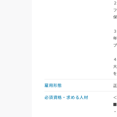
２
フ
３
年
４
雇用形態
必須資格・求める人材