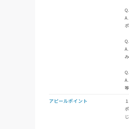
Q
Q
A
み
Q
A
アピールポイント
１