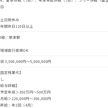
GW、夏季休暇（7日）、年末年始休暇（7日）、フリー休暇（誕
念日
・土日祝休み
年間休日110日以上
R線／草津駅
現場直行直帰OK
年収
3,500,000円～5,000,000円
【固定残業代】
なし
【給与詳細】
予定年収＞350万円～500万円
月給＞220,000円～300,000円
昇給：年1回（4月）