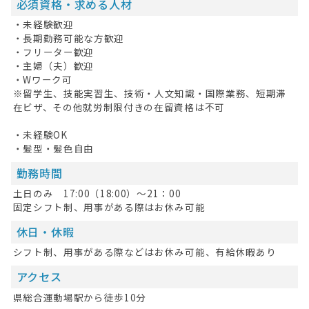
必須資格・求める人材
・未経験歓迎
無料会員登録
・長期勤務可能な方歓迎
・フリーター歓迎
ログイン
・主婦（夫）歓迎
・Wワーク可
キープした求人
0
※留学生、技能実習生、技術・人文知識・国際業務、短期滞
在ビザ、その他就労制限付きの在留資格は不可
最近見た求人
・未経験OK
お問い合わせ
・髪型・髪色自由
掲載希望の方へ
勤務時間
土日のみ 17:00（18:00）～21：00
固定シフト制、用事がある際はお休み可能
休日・休暇
シフト制、用事がある際などはお休み可能、有給休暇あり
アクセス
県総合運動場駅から徒歩10分