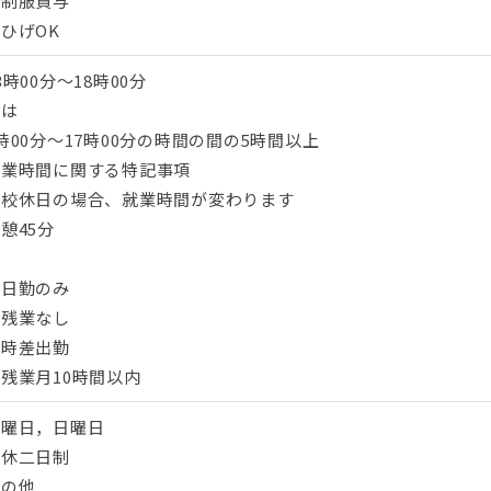
・制服貸与
ひげOK
3時00分〜18時00分
又は
時00分〜17時00分の時間の間の5時間以上
就業時間に関する特記事項
学校休日の場合、就業時間が変わります
憩45分
・日勤のみ
・残業なし
・時差出勤
残業月10時間以内
土曜日，日曜日
週休二日制
その他