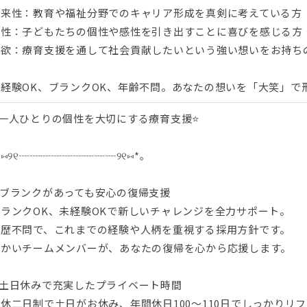
将来性：教育や福祉分野でのキャリア形成を真剣に考えている方
適性：子どもたちの個性や感性を引き出すことに喜びを感じる方
意欲：療育支援を通して社会貢献したいという強い想いをお持ち
未経験OK、ブランクOK、年齢不問。あなたの想いを「大笑」で
⭐一人ひとりの個性を大切にする療育支援⭐
*⑅୨୧┈┈┈┈┈┈┈┈┈୨୧⑅*｡
✅ブランクがあっても安心の復帰支援
ブランクOK、未経験OKで新しいチャレンジを全力サポート。
学歴不問で、これまでの経験や人柄を重視する採用方針です。
温かいチームメンバーが、あなたの復帰を心から応援します。
✨土日休みで充実したプライベート時間
休二日制で土日がお休み、年間休日100～110日でしっかりリ