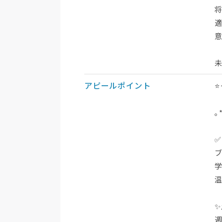
アピールポイント
｡
週