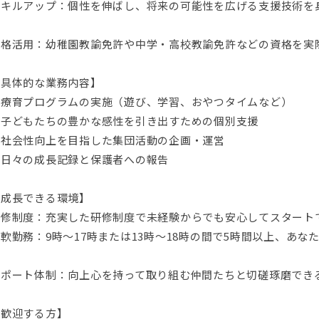
スキルアップ：個性を伸ばし、将来の可能性を広げる支援技術を
資格活用：幼稚園教諭免許や中学・高校教諭免許などの資格を実
【具体的な業務内容】
・療育プログラムの実施（遊び、学習、おやつタイムなど）
・子どもたちの豊かな感性を引き出すための個別支援
・社会性向上を目指した集団活動の企画・運営
・日々の成長記録と保護者への報告
【成長できる環境】
研修制度：充実した研修制度で未経験からでも安心してスタート
軟勤務：9時～17時または13時～18時の間で5時間以上、あ
す
サポート体制：向上心を持って取り組む仲間たちと切磋琢磨でき
【歓迎する方】