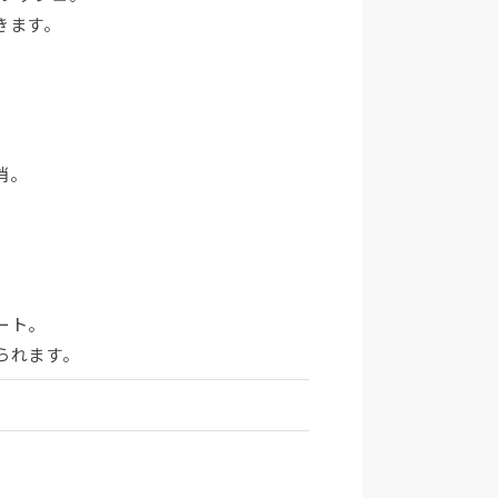
きます。
。
消。
。
ート。
られます。