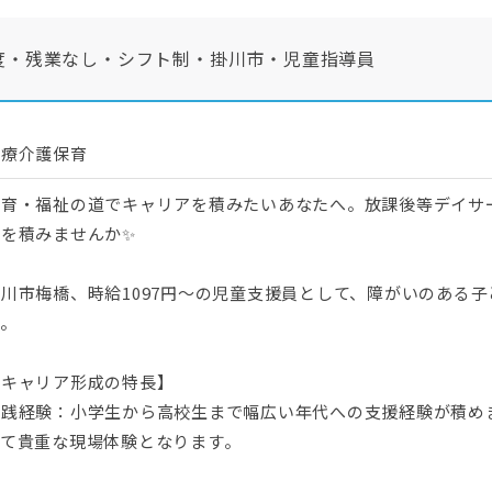
度・残業なし・シフト制・掛川市・児童指導員
医療介護保育
教育・福祉の道でキャリアを積みたいあなたへ。放課後等デイサ
験を積みませんか✨
掛川市梅橋、時給1097円～の児童支援員として、障がいのある
す。
【キャリア形成の特長】
実践経験：小学生から高校生まで幅広い年代への支援経験が積め
って貴重な現場体験となります。