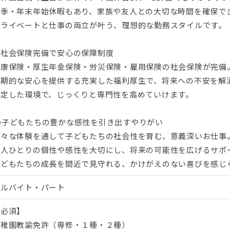
夏季・年末年始休暇もあり、家族や友人との大切な時間を確保で
プライベートと仕事の両立が叶う、理想的な勤務スタイルです。
〇社会保険完備で安心の保障制度
健康保険・厚生年金保険・労災保険・雇用保険の社会保険が完備
長期的な安心を提供する充実した福利厚生で、将来への不安を解
安定した環境で、じっくりと専門性を高めていけます。
⭕子どもたちの豊かな感性を引き出すやりがい
様々な体験を通して子どもたちの社会性を育む、意義深いお仕事
一人ひとりの個性や感性を大切にし、将来の可能性を広げるサポ
子どもたちの成長を間近で見守れる、かけがえのない喜びを感じ
アルバイト・パート
【必須】
幼稚園教諭免許（専修・１種・２種）