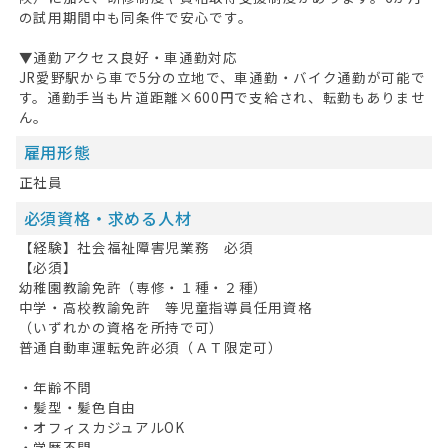
の試用期間中も同条件で安心です。
▼通勤アクセス良好・車通勤対応
JR愛野駅から車で5分の立地で、車通勤・バイク通勤が可能で
す。通勤手当も片道距離×600円で支給され、転勤もありませ
ん。
雇用形態
正社員
HOME
必須資格・求める人材
【経験】社会福祉障害児業務 必須
無料会員登録
【必須】
幼稚園教諭免許（専修・１種・２種）
ログイン
中学・高校教諭免許 等児童指導員任用資格
（いずれかの資格を所持で可）
キープした求人
0
普通自動車運転免許必須（ＡＴ限定可）
最近見た求人
・年齢不問
・髪型・髪色自由
お問い合わせ
・オフィスカジュアルOK
・学歴不問