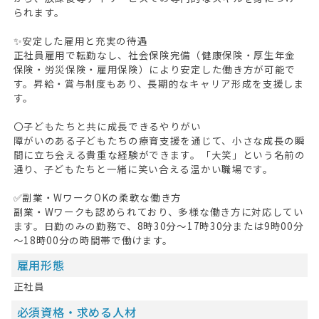
られます。
✨安定した雇用と充実の待遇
正社員雇用で転勤なし、社会保険完備（健康保険・厚生年金
保険・労災保険・雇用保険）により安定した働き方が可能で
す。昇給・賞与制度もあり、長期的なキャリア形成を支援しま
す。
〇子どもたちと共に成長できるやりがい
障がいのある子どもたちの療育支援を通じて、小さな成長の瞬
間に立ち会える貴重な経験ができます。「大笑」という名前の
通り、子どもたちと一緒に笑い合える温かい職場です。
✅副業・WワークOKの柔軟な働き方
副業・Wワークも認められており、多様な働き方に対応してい
ます。日勤のみの勤務で、8時30分～17時30分または9時00分
HOME
～18時00分の時間帯で働けます。
無料会員登録
雇用形態
ログイン
正社員
必須資格・求める人材
キープした求人
0