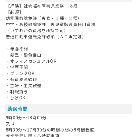
【経験】社会福祉障害児業務 必須
最近見た求人
【必須】
幼稚園教諭免許（専修・１種・２種）
お問い合わせ
中学・高校教諭免許 等児童指導員任用資格
（いずれかの資格を所持で可）
普通自動車運転免許必須（ＡＴ限定可）
掲載希望の方へ
・年齢不問
・髪型・髪色自由
・オフィスカジュアルOK
・学歴不問
・ブランクOK
・有資格者歓迎
・主婦・主夫歓迎
・制服貸与
・ひげOK
勤務時間
9時00分〜18時00分
又は
8時30分〜17時30分の時間の間の8時間程度
就業時間に関する特記事項