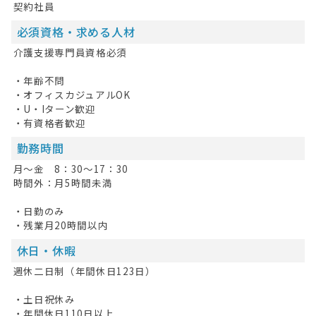
契約社員
HOME
必須資格・求める人材
無料会員登録
介護支援専門員資格必須
ログイン
・年齢不問
・オフィスカジュアルOK
キープした求人
0
・U・Iターン歓迎
・有資格者歓迎
最近見た求人
勤務時間
お問い合わせ
月～金 8：30～17：30
時間外：月5時間未満
掲載希望の方へ
・日勤のみ
・残業月20時間以内
休日・休暇
週休二日制（年間休日123日）
・土日祝休み
・年間休日110日以上