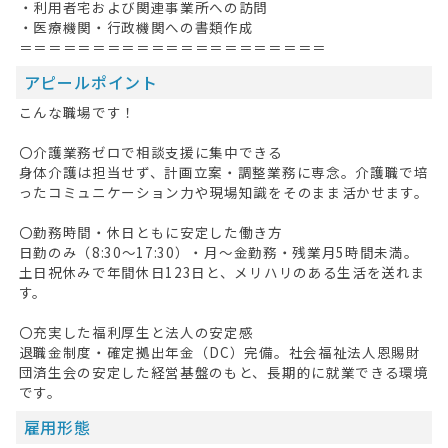
・利用者宅および関連事業所への訪問
・医療機関・行政機関への書類作成
＝＝＝＝＝＝＝＝＝＝＝＝＝＝＝＝＝＝＝＝＝
アピールポイント
こんな職場です！
〇介護業務ゼロで相談支援に集中できる
身体介護は担当せず、計画立案・調整業務に専念。介護職で培
ったコミュニケーション力や現場知識をそのまま活かせます。
〇勤務時間・休日ともに安定した働き方
日勤のみ（8:30～17:30）・月～金勤務・残業月5時間未満。
土日祝休みで年間休日123日と、メリハリのある生活を送れま
す。
〇充実した福利厚生と法人の安定感
退職金制度・確定拠出年金（DC）完備。社会福祉法人恩賜財
団済生会の安定した経営基盤のもと、長期的に就業できる環境
です。
雇用形態