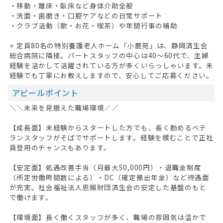
・移動・離床・臥床など身体介助全般
・洗面・歯磨き・口腔ケアなどの日常サポート
・クラブ活動（歌・お花・喫茶）や年間行事の補助
⭐ 定員80名の特別養護老人ホーム「小鹿苑」は、静岡済生会
総合病院に隣接。パートスタッフの中心は40〜60代で、主婦
経験を活かして活躍されている方が多くいらっしゃいます。未
経験でも丁寧にお教えしますので、安心してご応募ください。
アピールポイント
＼＼未来を見据えた職場環境／／
【成長面】未経験からスタートした方でも、長く勤めるベテ
ランスタッフがそばでサポートします。経験を積むことで正社
員登用のチャンスもあります。
【安定面】処遇改善手当（月最大50,000円）・退職金制度
（所定労働時間数による）・DC（確定拠出年金）など待遇面
が充実。社会福祉法人恩賜財団済生会の安定した基盤のもと
で働けます。
【環境面】長く働くスタッフが多く、職場の雰囲気は温かで