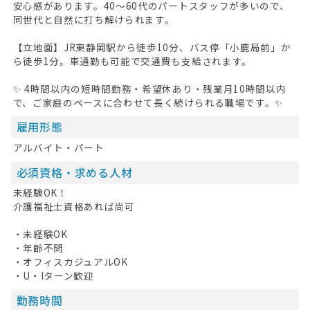
安心感があります。40〜60代のパートスタッフが多いので、
同世代と自然に打ち解けられます。
【立地面】JR東静岡駅から徒歩10分、バス停「小鹿局前」か
ら徒歩1分。車通勤も可能で交通費も支給されます。
✨ 4時間以内の短時間勤務・希望休あり・残業月10時間以内
で、ご家庭のペースに合わせて長く続けられる職場です。✨
HOME
雇用形態
無料会員登録
アルバイト・パート
ログイン
必須資格・求める人材
未経験OK！
キープした求人
0
介護福祉士資格あれば尚可
最近見た求人
・未経験OK
・年齢不問
お問い合わせ
・オフィスカジュアルOK
・U・Iターン歓迎
掲載希望の方へ
勤務時間