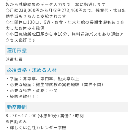
製から試験結果のデータ入力まで丁寧に指導します
◇月給238,000円から月収例273,460円まで、残業代・休日出
勤手当もきちんと支給されます
◇年間休日130日、GW・お盆・年末年始の長期休暇もあり充
実したお休みを確保
◇小田急線新松田駅から車10分、無料送迎バスもあり通勤ア
クセス良好です
雇用形態
派遣社員
必須資格・求める人材
HOME
・学歴：高専卒、専門卒、短大卒以上
・必要な経歴：微生物試験の実務経験（業界不問）
無料会員登録
・必要な免許・資格：不問
・経験者歓迎！！
ログイン
勤務時間
キープした求人
0
8：30～17：00 (休憩60分) 実働7.5時間
※日勤のみ
最近見た求人
・詳しくは会社カレンダー参照