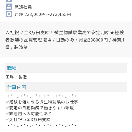
派遣社員
月給 238,000円～273,455円
入社祝い金3万円支給！微生物試験業務で安定月給★経験
者歓迎の品質管理職場 / 日勤のみ / 月給238000円 / 神奈川
県 / 製造業
職種
工場・製造
仕事内容
.・*・..・*・.・*・.・*・.・*・..・*・.
✅経験を活かせる微生物試験のお仕事
✅安定の日勤勤務で働きやすい環境
✅直雇用への可能性あり
✅入社祝い金3万円支給
.・*・..・*・.・*・.・*・.・*・..・*・.