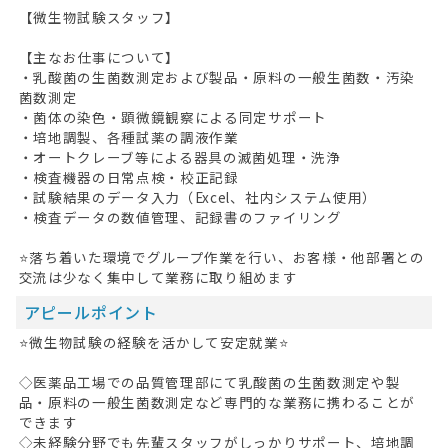
【微生物試験スタッフ】
【主なお仕事について】
・乳酸菌の生菌数測定および製品・原料の一般生菌数・汚染
菌数測定
・菌体の染色・顕微鏡観察による同定サポート
・培地調製、各種試薬の調液作業
・オートクレーブ等による器具の滅菌処理・洗浄
・検査機器の日常点検・校正記録
・試験結果のデータ入力（Excel、社内システム使用）
・検査データの数値管理、記録書のファイリング
⭐落ち着いた環境でグループ作業を行い、お客様・他部署との
交流は少なく集中して業務に取り組めます
アピールポイント
⭐微生物試験の経験を活かして安定就業⭐
◇医薬品工場での品質管理部にて乳酸菌の生菌数測定や製
品・原料の一般生菌数測定など専門的な業務に携わることが
できます
◇未経験分野でも先輩スタッフがしっかりサポート、培地調