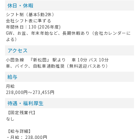
お問い合わせ
休日・休暇
シフト制（基本5勤2休）
掲載希望の方へ
会社シフト表に準ずる
年間休日：130 (2026年度)
GW、お盆、年末年始など、長期休暇あり（会社カレンダーに
よる）
アクセス
小田急線 『新松田』 駅より 車 10分 バス 10分
車、バイク、自転車通勤推奨（無料送迎バスあり）
給与
月給
238,000円～273,455円
待遇・福利厚生
【固定残業代】
なし
【給与詳細】
・月給： 238,000円