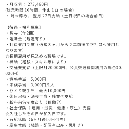
・月収例： 273,460円
(残業時間 10時間、休出 1日 の場合)
・ 月末締め、 翌月 22日支給（土日祝日の場合前日）
【待遇・福利厚生】
・賞与（年2回）
・退職金（規定有り）
・社員登用制度（通常３ヶ月から２年前後で正社員へ登用と
なります）
☆長期雇用が見込める職場です。
・昇給（経験・スキル等により）
・交通費支給（上限月20.000円、公共交通機関利用の場合30.
000円）
・資格手当 5,000円
・家族手当 3,000円/1人
・ひとり親手当 最大10,000円
・休日出勤・深夜手当・残業代支給
・給料前借制度あり（稼働分）
・社会保険（ 雇用・労災・健康・厚生）完備
☆入社したその日が加入日です。
・有給休暇（6ヶ月後10日付与）
・慶事休暇（結婚・配偶者出産・忌引き）