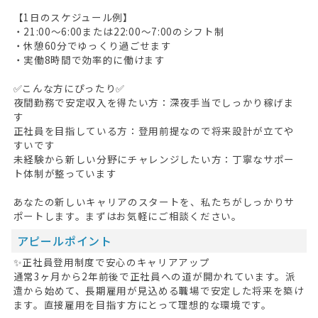
【1日のスケジュール例】
・21:00～6:00または22:00～7:00のシフト制
・休憩60分でゆっくり過ごせます
・実働8時間で効率的に働けます
✅こんな方にぴったり✅
夜間勤務で安定収入を得たい方：深夜手当でしっかり稼げま
す
正社員を目指している方：登用前提なので将来設計が立てや
すいです
未経験から新しい分野にチャレンジしたい方：丁寧なサポー
ト体制が整っています
あなたの新しいキャリアのスタートを、私たちがしっかりサ
ポートします。まずはお気軽にご相談ください。
アピールポイント
✨正社員登用制度で安心のキャリアアップ
通常3ヶ月から2年前後で正社員への道が開かれています。派
遣から始めて、長期雇用が見込める職場で安定した将来を築け
ます。直接雇用を目指す方にとって理想的な環境です。