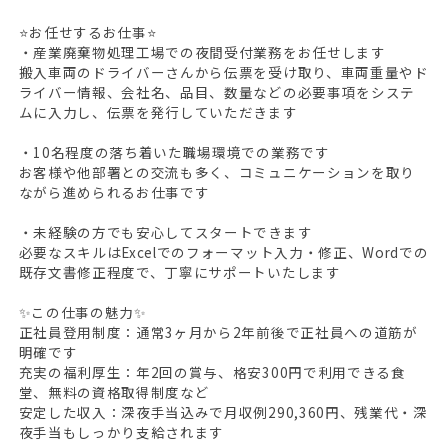
⭐お任せするお仕事⭐
・産業廃棄物処理工場での夜間受付業務をお任せします
搬入車両のドライバーさんから伝票を受け取り、車両重量やド
ライバー情報、会社名、品目、数量などの必要事項をシステ
ムに入力し、伝票を発行していただきます
・10名程度の落ち着いた職場環境での業務です
お客様や他部署との交流も多く、コミュニケーションを取り
ながら進められるお仕事です
・未経験の方でも安心してスタートできます
必要なスキルはExcelでのフォーマット入力・修正、Wordでの
既存文書修正程度で、丁寧にサポートいたします
✨この仕事の魅力✨
正社員登用制度：通常3ヶ月から2年前後で正社員への道筋が
明確です
充実の福利厚生：年2回の賞与、格安300円で利用できる食
堂、無料の資格取得制度など
安定した収入：深夜手当込みで月収例290,360円、残業代・深
夜手当もしっかり支給されます