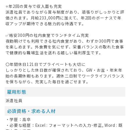
⭐年2回の賞与で収入面も充実
派遣社員でありながら賞与制度があり、頑張りがしっかりと評
価されます。月給233,000円に加えて、年2回のボーナスで年
収アップが期待できる魅力的な待遇です。
HOME
✅格安300円の社内食堂でランチタイム充実
夜勤明けでも利用できる社内食堂があり、わずか300円で食事
無料会員登録
を楽しめます。外食費を気にせず、栄養バランスの取れた食事
で健康的な職場生活を送れる嬉しい福利厚生です。
ログイン
〇年間休日121日でプライベートも大切に
キープした求人
0
しっかりとした休日数が確保されており、GW・お盆・年末年
始の長期休暇もあります。週休二日制でワークライフバランス
最近見た求人
を保ちながら、充実した毎日を過ごせます。
雇用形態
お問い合わせ
派遣社員
掲載希望の方へ
必須資格・求める人材
・学歴：高卒
・必要な経歴：Excel : フォーマットへの入力･修正, Word : 既