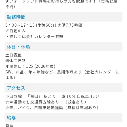
★フォークリフト資格をお持ちの方も歓迎です！（実務経験
不問）
勤務時間
8：30～17：15 (休憩60分) 実働7.75時間
※日勤のみ
・詳しくは会社カレンダー参照
休日・休暇
土日祝他
週休二日制
年間休日：125 (2026年度)
GW、お盆、年末年始など、長期休暇あり（会社カレンダーに
よる）
アクセス
小田急線 『螢田』 駅より 車 10分 自転車 15分
☆車通勤でも交通費支給あり！（規定あり）
☆車、バイク、自転車通勤推奨（無料駐車場あり）
給与
月給