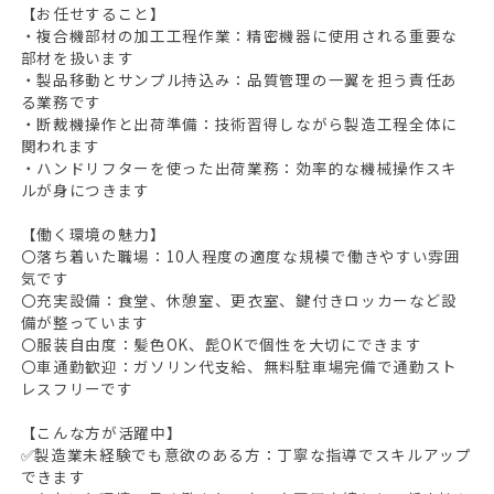
【お任せすること】
・複合機部材の加工工程作業：精密機器に使用される重要な
部材を扱います
・製品移動とサンプル持込み：品質管理の一翼を担う責任あ
る業務です
・断裁機操作と出荷準備：技術習得しながら製造工程全体に
関われます
・ハンドリフターを使った出荷業務：効率的な機械操作スキ
ルが身につきます
【働く環境の魅力】
〇落ち着いた職場：10人程度の適度な規模で働きやすい雰囲
気です
〇充実設備：食堂、休憩室、更衣室、鍵付きロッカーなど設
備が整っています
〇服装自由度：髪色OK、髭OKで個性を大切にできます
〇車通勤歓迎：ガソリン代支給、無料駐車場完備で通勤スト
レスフリーです
【こんな方が活躍中】
✅製造業未経験でも意欲のある方：丁寧な指導でスキルアップ
できます