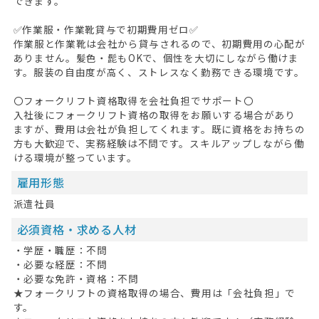
できます。
✅作業服・作業靴貸与で初期費用ゼロ✅
作業服と作業靴は会社から貸与されるので、初期費用の心配が
ありません。髪色・髭もOKで、個性を大切にしながら働けま
す。服装の自由度が高く、ストレスなく勤務できる環境です。
HOME
〇フォークリフト資格取得を会社負担でサポート〇
無料会員登録
入社後にフォークリフト資格の取得をお願いする場合があり
ますが、費用は会社が負担してくれます。既に資格をお持ちの
ログイン
方も大歓迎で、実務経験は不問です。スキルアップしながら働
ける環境が整っています。
キープした求人
0
雇用形態
最近見た求人
派遣社員
お問い合わせ
必須資格・求める人材
・学歴・職歴：不問
掲載希望の方へ
・必要な経歴：不問
・必要な免許・資格：不問
★フォークリフトの資格取得の場合、費用は「会社負担」で
す。