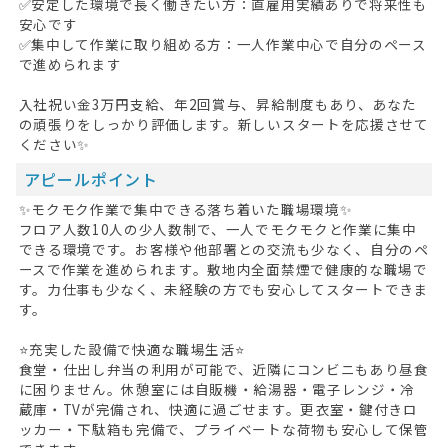
✅安定した環境で長く働きたい方：直雇用実績ありで将来性も
安心です
✅集中して作業に取り組める方：一人作業中心で自分のペース
で進められます
入社祝い金3万円支給、年2回賞与、昇給制度もあり、あなた
の頑張りをしっかり評価します。新しいスタートを応援させて
ください✨
アピールポイント
✨モクモク作業で集中できる落ち着いた職場環境✨
フロア人数10人の少人数制で、一人でモクモクと作業に集中
できる環境です。お客様や他部署との交流も少なく、自分のペ
ースで作業を進められます。敷地内全面禁煙で健康的な職場で
す。力仕事も少なく、未経験の方でも安心してスタートできま
す。
⭐充実した設備で快適な職場生活⭐
食堂・仕出し弁当の利用が可能で、近隣にコンビニもあり昼食
に困りません。休憩室には自販機・給湯器・電子レンジ・冷
蔵庫・TVが完備され、快適に過ごせます。更衣室・鍵付きロ
ッカー・下駄箱も完備で、プライベートな荷物も安心して保管