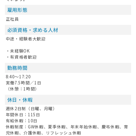
雇用形態
正社員
必須資格・求める人材
中途・経験者大歓迎
HOME
・未経験OK
無料会員登録
・有資格者歓迎
勤務時間
ログイン
8:40～17:20
キープした求人
0
実働7.5時間／1日
（休憩：1時間）
最近見た求人
休日・休暇
お問い合わせ
週休2日制（日曜、月曜）
年間休日：115日
掲載希望の方へ
有給休暇：10日
休暇制度：GW休暇、夏季休暇、年末年始休暇、慶弔休暇、育
児休暇、介護休暇、リフレッシュ休暇