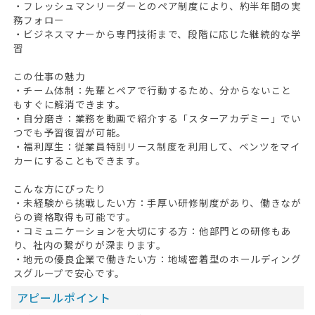
・フレッシュマンリーダーとのペア制度により、約半年間の実
務フォロー
・ビジネスマナーから専門技術まで、段階に応じた継続的な学
習
この仕事の魅力
・チーム体制：先輩とペアで行動するため、分からないこと
もすぐに解消できます。
・自分磨き：業務を動画で紹介する「スターアカデミー」でい
つでも予習復習が可能。
・福利厚生：従業員特別リース制度を利用して、ベンツをマイ
カーにすることもできます。
こんな方にぴったり
・未経験から挑戦したい方：手厚い研修制度があり、働きなが
らの資格取得も可能です。
・コミュニケーションを大切にする方：他部門との研修もあ
り、社内の繋がりが深まります。
・地元の優良企業で働きたい方：地域密着型のホールディング
スグループで安心です。
アピールポイント