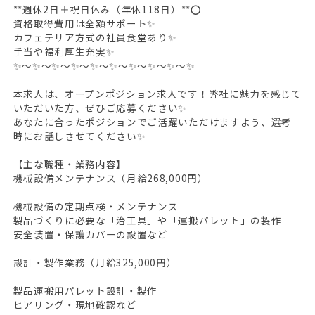
**週休2日＋祝日休み（年休118日）**⭕
資格取得費用は全額サポート✨
カフェテリア方式の社員食堂あり✨
手当や福利厚生充実✨
✨～✨～✨～✨～✨～✨～✨～✨～✨～✨
本求人は、オープンポジション求人です！弊社に魅力を感じて
いただいた方、ぜひご応募ください✨
あなたに合ったポジションでご活躍いただけますよう、選考
時にお話しさせてください✨
【主な職種・業務内容】
機械設備メンテナンス（月給268,000円）
機械設備の定期点検・メンテナンス
製品づくりに必要な「治工具」や「運搬パレット」の製作
安全装置・保護カバーの設置など
設計・製作業務（月給325,000円）
製品運搬用パレット設計・製作
ヒアリング・現地確認など