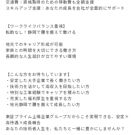
交通費：資格取得のための移動費も全額支援
スキルアップ支援：あなたの成長を会社が全面的にサポート
HOME
【ワークライフバランス重視】
無料会員登録
転勤なし！静岡で腰を据えて働ける
地元でのキャリア形成が可能
ログイン
家族との時間を大切にできる働き方
長期的な人生設計が立てやすい環境
キープした求人
0
最近見た求人
【こんな方をお待ちしています】
・安定した大手企業で長く働きたい方
お問い合わせ
・技術力を活かして高収入を目指したい方
・特別な工事経験でキャリアを積みたい方
掲載希望の方へ
・充実した福利厚生を重視する方
・地元静岡で腰を据えて成長したい方
東証プライム上場企業グループだからこそ実現できる、安定×
高待遇×成長機会
あなたの技術者人生を、私たちと一緒に豊かにしませんか？