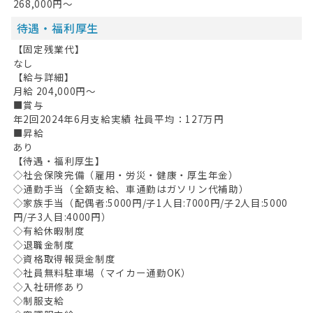
268,000円～
待遇・福利厚生
【固定残業代】
なし
【給与詳細】
月給 204,000円～
■賞与
年2回2024年6月支給実績 社員平均：127万円
■昇給
あり
【待遇・福利厚生】
◇社会保険完備（雇用・労災・健康・厚生年金）
◇通勤手当（全額支給、車通勤はガソリン代補助）
◇家族手当（配偶者:5000円/子1人目:7000円/子2人目:5000
円/子3人目:4000円）
◇有給休暇制度
◇退職金制度
◇資格取得報奨金制度
◇社員無料駐車場（マイカー通勤OK）
◇入社研修あり
◇制服支給