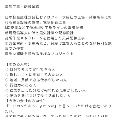
電気工事・配線業務
日本軽金属株式会社およびグループ各社の工場・発電所等にお
ける電気設備の設置、電気配線工事
MC旋盤など工作機械や工場ラインの電気配線
新規設備導入に伴う電気計画や配線設計
高所作業車やクレーンを使用した天井配線工事
水力発電所・変電所など、普段は立ち入ることのない特別な施
設での作業
貴重な経験を積める多様なプロジェクト
【求める人材】
◇ 自分で考えて実行できる人
◇ 新しいことに挑戦してみたい人
◇ 地域に貢献できる仕事がしたい人
◇ 行動力のある人
◇ 結果を出した分だけ報われる仕事がしたい人
◇ 技術を身につけて長く活躍したい人
【今後の会社の方向性】
「ニッカンがあってよかった」と言っていただける会社であり
たい。
お客様に最大級の満足をしていただくために、当社は人材育