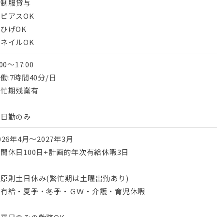
・制服貸与
ピアスOK
ひげOK
ネイルOK
:00～17:00
働:7時間40分/日
繁忙期残業有
・日勤のみ
026年4月～2027年3月
間休日100日+計画的年次有給休暇3日
原則土日休み(繁忙期は土曜出勤あり)
・有給・夏季・冬季・ＧＷ・介護・育児休暇