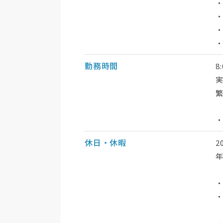
・
・
・
勤務時間
8
実
休日・休暇
2
年
・