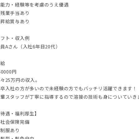
・能力・経験等を考慮のうえ優遇
・残業手当あり
・昇給賞与あり
シフト・収入例
員Aさん（入社6年目20代）
月給
50000円
々25万円の収入。
新卒入社の方が多いので未経験の方でもバッチリ活躍できます！
先輩スタッフが丁寧に指導するので溶接の技術も身についていき
【待遇・福利厚生】
・社会保険完備
・制服あり
・髪型・髪色自由