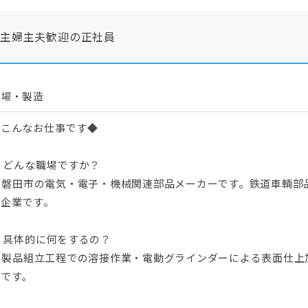
・主婦主夫歓迎の正社員
工場・製造
◆こんなお仕事です◆
. どんな職場ですか？
A. 磐田市の電気・電子・機械関連部品メーカーです。鉄道車輌
た企業です。
. 具体的に何をするの？
A. 製品組立工程での溶接作業・電動グラインダーによる表面仕
務です。