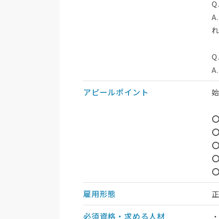
Q
A
Q
A
アピールポイント
⭕
雇用形態
必須資格・求める人材