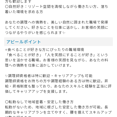
方も歓迎します
〇自然好き：リゾート空間を満喫しながら働きたい方、落ち
着いた環境を求める方
あなたの調理への情熱を、美しい自然に囲まれた職場で発揮
してください。好きなことを仕事に活かし、お客様の笑顔に
つながるやりがいを感じられます✨
アピールポイント
⭐食べることが好きな方にぴったりの職場環境
「食べることが好き」「人を笑顔にすることが好き」という
思いを活かせる職場。お客様の笑顔を見ながら、あなたの料
理への情熱を仕事に活かしていけます。
✨調理師資格者は特に歓迎・キャリアアップも可能
調理師資格をお持ちの方や調理経験のある方は特に歓迎。昇
給・昇格制度も整っており、あなたのスキルと経験を正当に評
価してキャリアアップを支援します。
〇転勤なしで地域密着・安定した働き方
転勤がないため、地域に根ざした安定した働き方が可能。長
期的なキャリアプランを立てやすく、腰を据えてスキルアップ
HOME