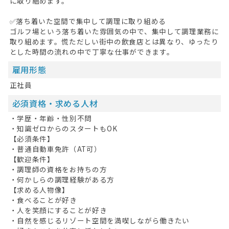
に取り組めます。
✅落ち着いた空間で集中して調理に取り組める
無料会員登録
ゴルフ場という落ち着いた雰囲気の中で、集中して調理業務に
取り組めます。慌ただしい街中の飲食店とは異なり、ゆったり
ログイン
とした時間の流れの中で丁寧な仕事ができます。
キープした求人
0
雇用形態
正社員
最近見た求人
必須資格・求める人材
お問い合わせ
・学歴・年齢・性別不問
掲載希望の方へ
・知識ゼロからのスタートもOK
【必須条件】
・普通自動車免許（AT可）
【歓迎条件】
・調理師の資格をお持ちの方
・何かしらの調理経験がある方
【求める人物像】
・食べることが好き
・人を笑顔にすることが好き
・自然を感じるリゾート空間を満喫しながら働きたい