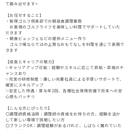
て踏み出せます⭐
【お任せすること】
・紫塚ゴルフ倶楽部での朝昼食調理業務
お客様のゴルフライフを美味しい料理でサポートしていた
だきます
・朝食ビュッフェなどの提供メニュー作り
ゴルフ場ならではの上質なおもてなしを料理を通じて表現で
きます
【成長とキャリアの魅力】
✨キャリアアップ可能：経験やスキルに応じて昇給・昇格のチ
ャンスあり
✨充実の研修制度：優しい先輩社員による手厚いサポートで、
確実にスキルアップ
✨安定した待遇：賞与年2回、各種社会保険完備で将来への安
心感もバッチリ
【こんな方にぴったり】
〇調理師資格活用：調理師の資格をお持ちの方、経験を活か
して新しい環境で挑戦したい方
〇ブランクOK：調理経験があるけれど、しばらく離れていた