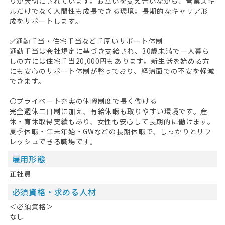
りが大切にされています。お互いを支え合いながら、営業スキ
HOME
ルだけでなく人間性も成長できる環境。長期的なキャリア形
成をサポートします。
無料会員登録
✅通勤手当・住宅手当など手厚いサポート体制
通勤手当は会社規定に基づき支給され、30歳未満で一人暮ら
ログイン
しの方には住宅手当20,000円もあります。新生活を始める方
にも安心のサポート体制が整っており、経済面での不安を軽減
キープした求人
0
できます。
最近見た求人
〇プライベート充実の休暇制度で長く働ける
完全週休二日制に加え、有給休暇も取りやすい環境です。産
お問い合わせ
休・育休取得実績もあり、女性も安心して長期的に働けます。
夏季休暇・年末年始・GWなどの長期休暇で、しっかりとリフ
掲載希望の方へ
レッシュできる職場です。
雇用形態
正社員
必須資格・求める人材
＜必須資格＞
なし