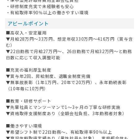
・研修制度充実で未経験者も安心
・有給取得率90％以上の働きやすい環境
アピールポイント
■高収入・安定雇用
▼月給28万円～33万円、想定年収330万円～416万円（賞与含
む）
▼22日勤務で月給27万円～、26日勤務で月給32万円～と勤務
日数に応じて収入調整可能
■充実の福利厚生制度
▼賞与年2回、昇給制度、退職金制度完備
▼無事故表彰（1年1万円、20年で20万円）、永年勤続表彰
（10年毎に10万円）
■教育・研修サポート
▼先輩社員とマンツーマンで1～3ヶ月の丁寧な研修実施
▼資格取得支援制度あり（全額会社負担、3年勤務者対象）
■働きやすい環境
▼希望シフト制で22日勤務～、有給取得率90％以上
▼育児休暇取得実績あり（男性社員も対象）、家庭都合休も