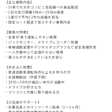
【主な業務内容】
・3t車での大手コンビニ各店舗への食品配送
・1日の走行距離30km～250km程度
・1運行で平均12件の店舗を担当
・固定ルート配送で覚えやすい業務内容
【業務の特徴】
・全車AT車で運転しやすい車両
・バックモニター、ドライブレコーダー完備
・車線逸脱装置やデジタルタコグラフなど安全装備充実
・一人作業中心で会話が少ない環境
・運ぶものが決まっているため安心
【求める人物像】
・普通自動車運転免許以上をお持ちの方
・未経験歓迎（学歴不問）
・20代～50代の幅広い年代が活躍中
・ドライブが好きな方
・コツコツと作業に取り組める方
【入社後のサポート】
・先輩社員とのマンツーマン指導（1～3ヶ月）
・準中型免許取得費用全額会社負担