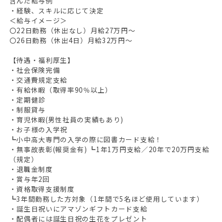
含んだ給与例
・経験、スキルに応じて決定
＜給与イメージ＞
〇22日勤務（休出なし）月給27万円～
〇26日勤務（休出4日）月給32万円～
【待遇・福利厚生】
・社会保険完備
・交通費規定支給
・有給休暇（取得率90％以上）
・定期健診
・制服貸与
・育児休暇(男性社員の実績もあり)
・お子様の入学祝
┗小中高大専門の入学の際に図書カード支給！
・無事故表彰(報奨金有) ┗1年1万円支給／20年で20万円支給
（規定）
・退職金制度
・賞与年2回
・資格取得支援制度
┗3年間勤務した方対象（1年間で5名ほど使用しています）
・誕生日祝いにアマゾンギフトカード支給
・配偶者には誕生日祝の生花をプレゼント