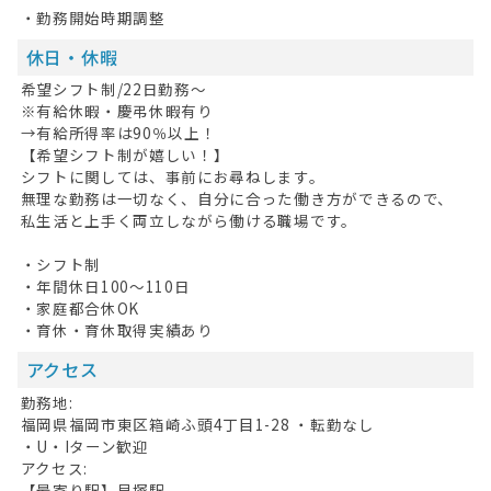
・勤務開始時期調整
休日・休暇
希望シフト制/22日勤務～
※有給休暇・慶弔休暇有り
→有給所得率は90％以上！
【希望シフト制が嬉しい！】
シフトに関しては、事前にお尋ねします。
無理な勤務は一切なく、自分に合った働き方ができるので、
私生活と上手く両立しながら働ける職場です。
・シフト制
・年間休日100～110日
・家庭都合休OK
・育休・育休取得実績あり
アクセス
勤務地:
福岡県福岡市東区箱崎ふ頭4丁目1-28 ・転勤なし
・U・Iターン歓迎
アクセス:
【最寄り駅】貝塚駅