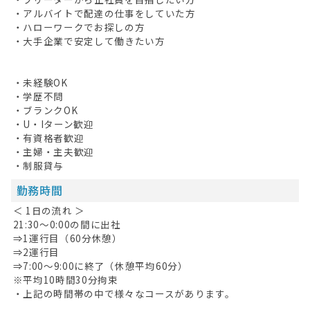
・アルバイトで配達の仕事をしていた方
・ハローワークでお探しの方
・大手企業で安定して働きたい方
HOME
無料会員登録
・未経験OK
・学歴不問
ログイン
・ブランクOK
・U・Iターン歓迎
キープした求人
0
・有資格者歓迎
・主婦・主夫歓迎
最近見た求人
・制服貸与
勤務時間
お問い合わせ
＜ 1日の流れ ＞
掲載希望の方へ
21:30～0:00の間に出社
⇒1運行目（60分休憩）
⇒2運行目
⇒7:00～9:00に終了（休憩平均60分）
※平均10時間30分拘束
・上記の時間帯の中で様々なコースがあります。