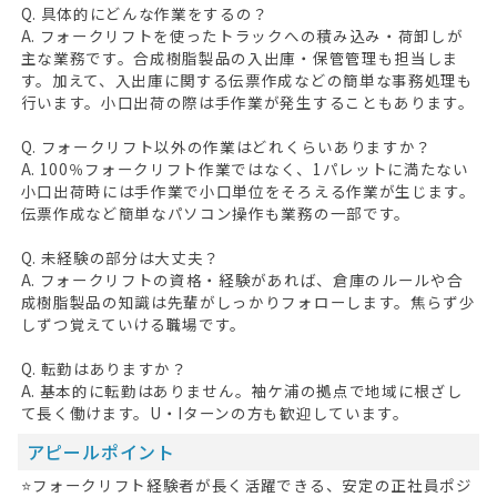
Q. 具体的にどんな作業をするの？
A. フォークリフトを使ったトラックへの積み込み・荷卸しが
主な業務です。合成樹脂製品の入出庫・保管管理も担当しま
す。加えて、入出庫に関する伝票作成などの簡単な事務処理も
行います。小口出荷の際は手作業が発生することもあります。
Q. フォークリフト以外の作業はどれくらいありますか？
A. 100％フォークリフト作業ではなく、1パレットに満たない
小口出荷時には手作業で小口単位をそろえる作業が生じます。
伝票作成など簡単なパソコン操作も業務の一部です。
Q. 未経験の部分は大丈夫？
A. フォークリフトの資格・経験があれば、倉庫のルールや合
成樹脂製品の知識は先輩がしっかりフォローします。焦らず少
しずつ覚えていける職場です。
Q. 転勤はありますか？
A. 基本的に転勤はありません。袖ケ浦の拠点で地域に根ざし
て長く働けます。U・Iターンの方も歓迎しています。
アピールポイント
⭐フォークリフト経験者が長く活躍できる、安定の正社員ポジ