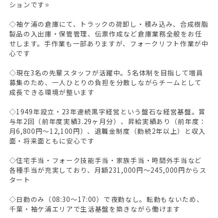
ションです⭐
◇袖ケ浦の倉庫にて、トラックの荷卸し・積み込み、合成樹脂
製品の入出庫・保管管理、伝票作成など倉庫業務全般をお任
せします。手作業も一部ありますが、フォークリフト作業が中
心です
◇現在3名の先輩スタッフが活躍中。5名体制を目指して増員
募集のため、一人ひとりの負担を分散しながらチームとして
成長できる環境が整います
◇1949年設立・23年連続黒字経営という盤石な経営基盤。賞
与年2回（前年度実績3.29ヶ月分）、昇給実績あり（前年度：
月6,800円〜12,100円）、退職金制度（勤続2年以上）と収入
面・将来面ともに安心です
◇住宅手当・フォーク技能手当・家族手当・時間外手当など
各種手当が充実しており、月額231,000円〜245,000円からス
タート
◇日勤のみ（08:30〜17:00）で夜勤なし。転勤もないため、
千葉・袖ケ浦エリアで生活基盤を築きながら働けます