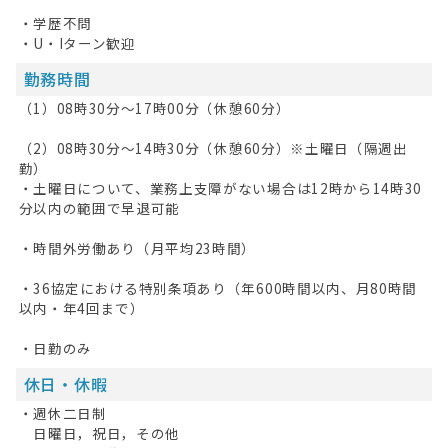
・学歴不問
HOME
・U・Iターン歓迎
勤務時間
無料会員登録
（1）08時30分〜17時00分（休憩60分）
ログイン
（2）08時30分〜14時30分（休憩60分）※土曜日（隔週出
キープした求人
0
勤）
・土曜日について、業務上支障がない場合は12時から14時30
分以内の範囲で早退可能
最近見た求人
・時間外労働あり（月平均23時間）
お問い合わせ
・36協定における特別条項あり（年600時間以内、月80時間
掲載希望の方へ
以内・年4回まで）
・日勤のみ
休日・休暇
・週休二日制
日曜日，祝日，その他