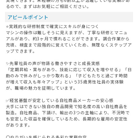
るので、まずはお気軽にご相談ください。
アピールポイント
⭐実践的な研修制度で確実にスキルが身につく
マシンの操作は難しそうに見えますが、丁寧な研修とマニュ
アルがあり、約3ヶ月で慣れることができます。調合作業から
充填、検査まで段階的に覚えていくため、無理なくステップア
ップできます。
✨先輩社員の声が物語る働きやすさと成長実感
「定期昇給・賞与があり、技能に応じて収入を増やせる」「日
勤のみで休みがしっかり取れる」「子どもたちと過ごす時間
が増えて収入も年々アップ」という35歳男性社員の実体験
が、職場の魅力を証明しています。
✅経営基盤が安定している自社商品メーカーの安心感
大手にはできない独自の商品開発で知名度の高い自社商品を
製造。自社商品、下請け、輸出の3つの主軸により、不況時で
も安定した収益を確保しているため、長期的な雇用の安定性
があります。
〇やりがいを感じられる多彩な業務内容