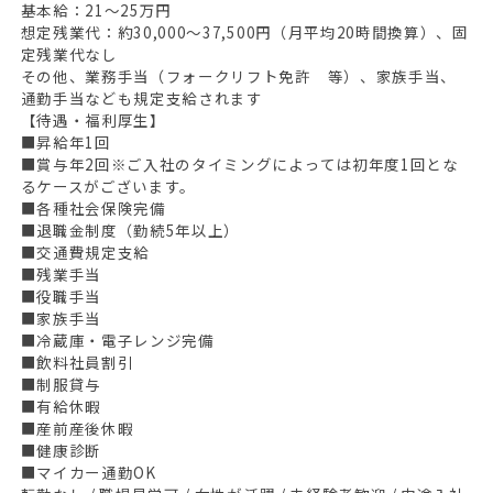
基本給：21～25万円
想定残業代：約30,000～37,500円（月平均20時間換算）、固
定残業代なし
その他、業務手当（フォークリフト免許 等）、家族手当、
通勤手当なども規定支給されます
【待遇・福利厚生】
■昇給年1回
■賞与年2回※ご入社のタイミングによっては初年度1回とな
るケースがございます。
■各種社会保険完備
■退職金制度（勤続5年以上）
■交通費規定支給
■残業手当
■役職手当
■家族手当
■冷蔵庫・電子レンジ完備
■飲料社員割引
■制服貸与
■有給休暇
■産前産後休暇
■健康診断
■マイカー通勤OK