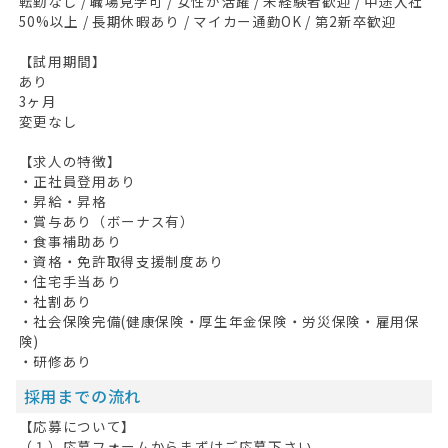
転勤なし / 職場見学可 / 女性が活躍 / 未経験者歓迎 / 中途入社
50%以上 / 長期休暇あり / マイカー通勤OK / 第2新卒歓迎
【試用期間】
あり
3ヶ月
変更なし
【求人の特徴】
・正社員登用あり
・昇給・昇格
・賞与あり（ボーナス有）
・食事補助あり
・資格・免許取得支援制度あり
・住宅手当あり
・社割あり
・社会保険完備(健康保険・厚生年金保険・労災保険・雇用保
険)
・研修あり
採用までの流れ
【応募について】
（１）応募フォームからまずはご応募下さい