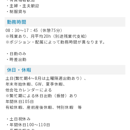
・主婦・主夫歓迎
お問い合わせ
・制服貸与
勤務時間
掲載希望の方へ
08：30～17：45（休憩75分）
※残業あり、月平均20h（別途残業代支給）
※ポジション・配属によって勤務時間が異なります。
・日勤のみ
・時差出勤
休日・休暇
土日(繁忙期4～8月は土曜隔週出勤あり）、
年末年始休暇、GW、夏季休暇、
他会社カレンダーによる
※繁忙期による休日出勤（振替）あり
年間休日105日
有給休暇、産前産後休暇、特別休暇 等
・土日祝休み
・年間休日100～110日