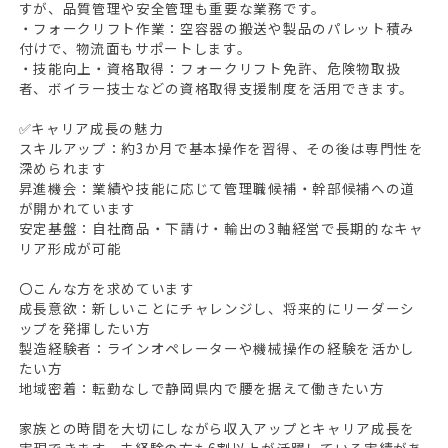
すが、品質管理や安全管理も重要な業務です。
・フォークリフト作業：空容器の搬送や製品のパレット積み
付けで、物流面もサポートします。
・技能向上・資格取得：フォークリフト免許、危険物取扱
者、ボイラー技士などの資格取得支援制度を活用できます。
✅キャリア成長の魅力
スキルアップ：約3か月で基本操作を習得、その後は専門性を
深められます
昇進機会：業績や技能に応じて管理職候補・幹部候補への道
が開かれています
安定基盤：自社商品・下請け・輸出の3軸経営で長期的なキャ
リア形成が可能
〇こんな方を求めています
成長意欲：新しいことにチャレンジし、将来的にリーダーシ
ップを発揮したい方
製造経験者：ラインオペレーターや機械操作の経験を活かし
たい方
地域密着：転勤なしで静岡県内で腰を据えて働きたい方
家族との時間を大切にしながら収入アップとキャリア成長を
実現できます。未経験の方も6割以上が活躍している実績があ