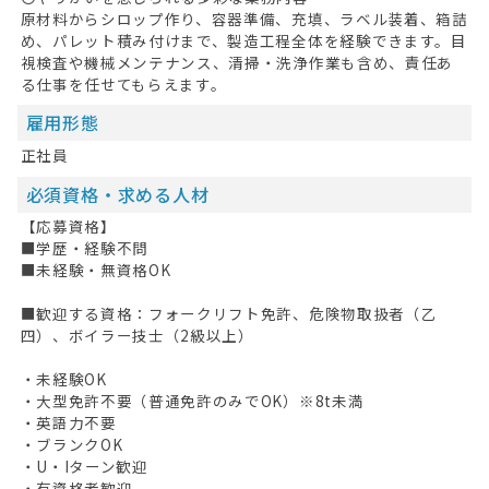
原材料からシロップ作り、容器準備、充填、ラベル装着、箱詰
め、パレット積み付けまで、製造工程全体を経験できます。目
視検査や機械メンテナンス、清掃・洗浄作業も含め、責任あ
る仕事を任せてもらえます。
雇用形態
正社員
必須資格・求める人材
【応募資格】
■学歴・経験不問
■未経験・無資格OK
HOME
■歓迎する資格：フォークリフト免許、危険物取扱者（乙
四）、ボイラー技士（2級以上）
無料会員登録
・未経験OK
ログイン
・大型免許不要（普通免許のみでOK）※8t未満
・英語力不要
キープした求人
0
・ブランクOK
・U・Iターン歓迎
最近見た求人
・有資格者歓迎