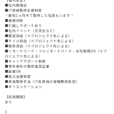
■社内勉強会
■IT資格取得支援制度
└最短1ヵ月半で取得した社員もいます！
■健康診断
■引越しサポートあり
■社内イベント（交流会など）
■服装自由（※プロジェクト先による）
■ネイル自由（※プロジェクト先による）
■髪色自由（※プロジェクト先による）
■リモートワーク・フルリモートワーク・在宅勤務OK（※プ
ロジェクト先による）
■キャリアサポート制度
■育休産休の取得推奨企業
■副業OK
■独立支援制度
■資格取得手当（IT系資格の受験費用負担）
■オリエンテーション
【試用期間】
あり
3