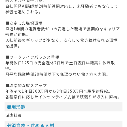
的スキルを習得可能。
自社開発AI講師が24時間質問対応し、未経験者でも安心して
学習を進められる。
■安定した職場環境
直近1年間の退職者数ゼロの安定した職場で長期的なキャリア
形成が可能。
入社前後のギャップが少なく、安心して働き続けられる環境
を提供。
■ワークライフバランス重視
年間休日125日の完全週休2日制で土日祝日は確実に休暇取
得。
月平均残業時間20時間以下で無理のない働き方を実現。
■段階的な収入アップ
年俸制で1年目300万円から3年目350万円へ段階的昇給。
各種案件に応じたインセンティブ支給で頑張りが収入に直結。
HOME
雇用形態
無料会員登録
派遣社員
必須資格・求める人材
ログイン