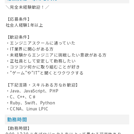
＼完全未経験歓迎！／
キープした求人
0
【応募条件】
最近見た求人
社会人経験1年以上
お問い合わせ
【歓迎条件】
・エンジニアスクールに通っていた
掲載希望の方へ
・IT業界に関心がある方
・未経験からエンジニアに挑戦したい意欲がある方
・正社員として安定して勤務したい
・コツコツ何かに取り組むことが好き
・”ゲーム”や”IT”と聞くとワクワクする
【下記言語・スキルある方なお歓迎】
・Java、JavaScript、PHP
・C、C++、C♯
・Ruby、Swift、Python
・CCNA、Linux LPIC
勤務時間
【勤務時間】