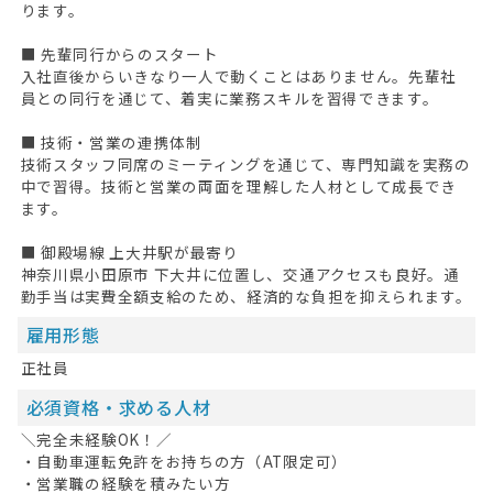
ります。
■ 先輩同行からのスタート
入社直後からいきなり一人で動くことはありません。先輩社
員との同行を通じて、着実に業務スキルを習得できます。
■ 技術・営業の連携体制
技術スタッフ同席のミーティングを通じて、専門知識を実務の
中で習得。技術と営業の両面を理解した人材として成長でき
ます。
■ 御殿場線 上大井駅が最寄り
HOME
神奈川県小田原市 下大井に位置し、交通アクセスも良好。通
勤手当は実費全額支給のため、経済的な負担を抑えられます。
無料会員登録
雇用形態
ログイン
正社員
必須資格・求める人材
キープした求人
0
＼完全未経験OK！／
最近見た求人
・自動車運転免許をお持ちの方（AT限定可）
・営業職の経験を積みたい方