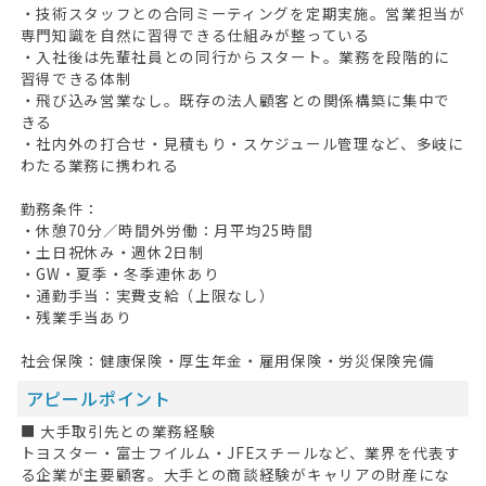
・技術スタッフとの合同ミーティングを定期実施。営業担当が
専門知識を自然に習得できる仕組みが整っている
・入社後は先輩社員との同行からスタート。業務を段階的に
習得できる体制
・飛び込み営業なし。既存の法人顧客との関係構築に集中で
きる
・社内外の打合せ・見積もり・スケジュール管理など、多岐に
わたる業務に携われる
勤務条件：
・休憩70分／時間外労働：月平均25時間
・土日祝休み・週休2日制
・GW・夏季・冬季連休あり
・通勤手当：実費支給（上限なし）
・残業手当あり
社会保険：健康保険・厚生年金・雇用保険・労災保険完備
アピールポイント
■ 大手取引先との業務経験
トヨスター・富士フイルム・JFEスチールなど、業界を代表す
る企業が主要顧客。大手との商談経験がキャリアの財産にな