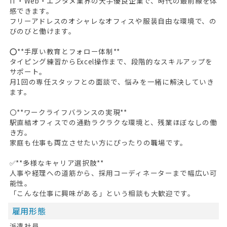
IT・Web・エンタメ業界の大手優良企業で、時代の最前線を体
感できます。
フリーアドレスのオシャレなオフィスや服装自由な環境で、の
びのびと働けます。
⭕**手厚い教育とフォロー体制**
タイピング練習からExcel操作まで、段階的なスキルアップを
サポート。
月1回の専任スタッフとの面談で、悩みを一緒に解決していき
ます。
〇**ワークライフバランスの実現**
駅直結オフィスでの通勤ラクラクな環境と、残業ほぼなしの働
き方。
家庭も仕事も両立させたい方にぴったりの職場です。
✅**多様なキャリア選択肢**
人事や経理への道筋から、採用コーディネーターまで幅広い可
能性。
「こんな仕事に興味がある」という相談も大歓迎です。
雇用形態
派遣社員