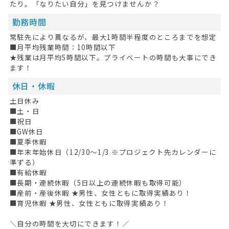
たり。「なりたい自分」を見つけませんか？
勤務時間
常駐先により異なるが、最大1時間半程度のところまでを想定
■月平均残業時間：10時間以下
★残業は月平均5時間以下。プライベートの時間も大事にでき
ます！
休日・休暇
土日休み
■土・日
■祝日
■GW休日
■夏季休暇
■年末年始休日（12/30～1/3 ※プロジェクト先カレンダーに
準ずる）
■有給休暇
■長期・連続休暇（5日以上の連続休暇も取得可能）
■産前・産後休暇 ★男性、女性ともに取得実績あり！
■育児休暇 ★男性、女性ともに取得実績あり！
＼自分の時間を大切にできます！／