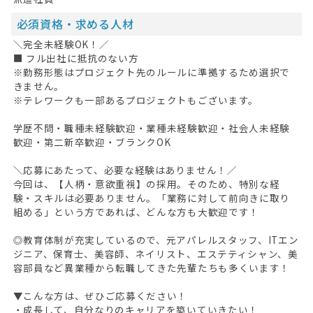
必須資格・求める人材
＼完全未経験OK！／
■ フル出社に抵抗のない方
※勤務形態はプロジェクト先のルールに準拠するため選択で
きません。
※テレワークも一部あるプロジェクトもございます。
学歴不問・職種未経験歓迎・業種未経験歓迎・社会人未経験
歓迎・第二新卒歓迎・ブランクOK
＼応募にあたって、必要な経験はありません！／
今回は、【人柄・意欲重視】の採用。そのため、特別な経
験・スキルは必要ありません。「業務に対して前向きに取り
組める」という方であれば、どんな方も大歓迎です！
◎教育体制が充実しているので、元アパレルスタッフ、ITエン
ジニア、保育士、美容師、ネイリスト、エステティシャン、美
容部員など異業種から転職してきた先輩たちも多くいます！
▼こんな方は、ぜひご応募ください！
HOME
・成長して、自分なりのキャリアを築いていきたい！