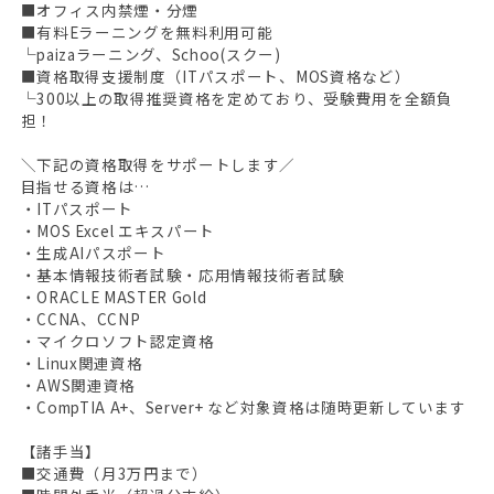
■オフィス内禁煙・分煙
■有料Eラーニングを無料利用可能
└paizaラーニング、Schoo(スクー)
■資格取得支援制度（ITパスポート、MOS資格など）
└300以上の取得推奨資格を定めており、受験費用を全額負
担！
＼下記の資格取得をサポートします／
目指せる資格は…
・ITパスポート
・MOS Excel エキスパート
・生成AIパスポート
・基本情報技術者試験・応用情報技術者試験
・ORACLE MASTER Gold
・CCNA、CCNP
・マイクロソフト認定資格
・Linux関連資格
・AWS関連資格
・CompTIA A+、Server+ など対象資格は随時更新しています
【諸手当】
■交通費（月3万円まで）