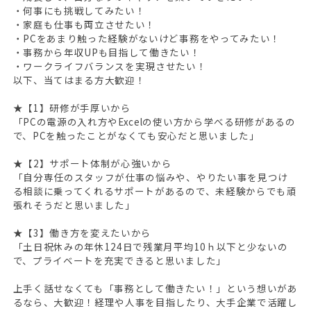
・何事にも挑戦してみたい！
無料会員登録
・家庭も仕事も両立させたい！
・PCをあまり触った経験がないけど事務をやってみたい！
・事務から年収UPも目指して働きたい！
ログイン
・ワークライフバランスを実現させたい！
以下、当てはまる方大歓迎！
キープした求人
0
★【1】研修が手厚いから
最近見た求人
「PCの電源の入れ方やExcelの使い方から学べる研修があるの
で、PCを触ったことがなくても安心だと思いました」
お問い合わせ
★【2】サポート体制が心強いから
掲載希望の方へ
「自分専任のスタッフが仕事の悩みや、やりたい事を見つけ
る相談に乗ってくれるサポートがあるので、未経験からでも頑
張れそうだと思いました」
★【3】働き方を変えたいから
「土日祝休みの年休124日で残業月平均10ｈ以下と少ないの
で、プライベートを充実できると思いました」
上手く話せなくても「事務として働きたい！」という想いがあ
るなら、大歓迎！経理や人事を目指したり、大手企業で活躍し