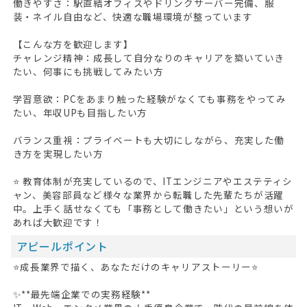
働きやすさ：駅直結オフィスやドリンクサーバー完備、服
装・ネイル自由など、快適な職場環境が整っています
【こんな方を歓迎します】
チャレンジ精神：成長して自分なりのキャリアを築いていき
たい、何事にも挑戦してみたい方
学習意欲：PCをあまり触った経験がなくても事務をやってみ
たい、年収UPも目指したい方
バランス重視：プライベートも大切にしながら、充実した働
き方を実現したい方
⭐ 教育体制が充実しているので、ITエンジニアやエステティシ
ャン、美容部員など様々な業界から転職した先輩たちが活躍
中。上手く話せなくても「事務として働きたい」という想いが
あれば大歓迎です！
アピールポイント
⭐成長業界で描く、あなただけのキャリアストーリー⭐
✨**最先端企業での実務経験**