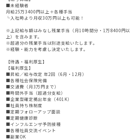
■未経験者
月給25万3400円以上＋各種手当
└入社時より月収30万円以上も可能！
※上記給与額はみなし残業手当（月10時間分・1万8400円以
上）を含みます。
※超過分の残業手当は別途支給いたします。
※経験・能力を考慮し決定いたします。
【待遇・福利厚生】
【福利厚生】
■昇給／給与改定 年2回（6月・12月）
■各種社会保険完備
■交通費（月3万円まで）
■時間外手当（超過分支給）
■企業型確定拠出年金（401K）
■社員持ち株制度
■定期フォローアップ面談
■定期健康診断
■インフルエンザ予防接種
■各種社員交流イベント
■副業OK