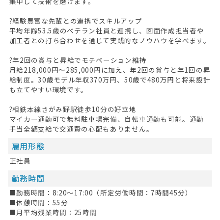
集中して技術を磨けます。
?経験豊富な先輩との連携でスキルアップ
平均年齢53.5歳のベテラン社員と連携し、図面作成担当者や
加工者との打ち合わせを通じて実践的なノウハウを学べます。
?年2回の賞与と昇給でモチベーション維持
月給218,000円～285,000円に加え、年2回の賞与と年1回の昇
給制度。30歳モデル年収370万円、50歳で480万円と将来設計
も立てやすい環境です。
?相鉄本線さがみ野駅徒歩10分の好立地
マイカー通勤可で無料駐車場完備、自転車通勤も可能。通勤
手当全額支給で交通費の心配もありません。
雇用形態
正社員
勤務時間
■勤務時間：8:20～17:00（所定労働時間：7時間45分）
■休憩時間：55分
■月平均残業時間：25時間