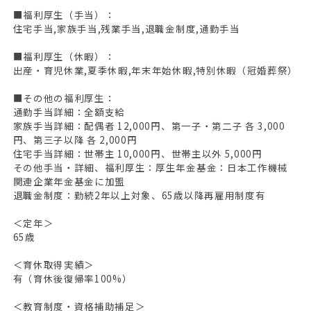
■福利厚生（手当）：
住宅手当,家族手当,残業手当,退職金制度,通勤手当
■福利厚生（休暇）：
出産・育児休業,夏季休暇,年末年始休暇,特別休暇（冠婚葬祭）
■その他の福利厚生：
通勤手当詳細：全額支給
家族手当詳細：配偶者 12,000円、第一子・第二子 各 3,000
円、第三子以降 各 2,000円
住宅手当詳細：世帯主 10,000円、世帯主以外 5,000円
その他手当・詳細、福利厚生：厚生年金基金：日本工作機械
関連企業年金基金に加盟
退職金制度：勤続2年以上対象、65歳以降再雇用制度有
＜定年＞
65歳
＜育休取得実績＞
有（育休後復帰率100%）
＜教育制度・資格補助補足＞