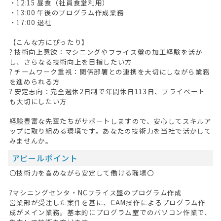
・12:15 昼食（社員食堂利用）
・13:00 午後のプログラム作成業務
・17:00 退社
【こんな方にぴったり】
? 技術向上意欲：マシニングやフライス盤の加工経験を活か
し、さらなる技術向上を目指したい方
? チームワーク重視：関係部署との連携を大切にしながら業務
を進められる方
? 安定志向：完全週休2日制で年間休日113日、プライベート
も大切にしたい方
経験豊富な先輩たちがサポートしますので、安心してスキルア
ップに取り組める環境です。あなたの技術力を当社で活かして
みませんか。
アピールポイント
〇技術力を高めながら安定して働ける職場〇
?マシニングセンタ・NCフライス盤のプログラム作成
営業部が受注した案件を基に、CAM操作によるプログラム作
成がメイン業務。基本的にプログラム室でのパソコン作業で、