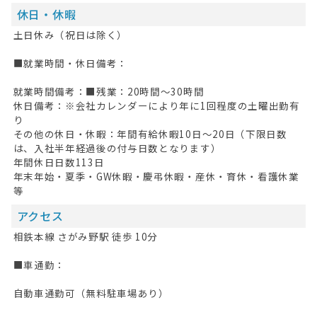
休日・休暇
土日休み（祝日は除く）
■就業時間・休日備考：
HOME
就業時間備考：■残業：20時間～30時間
無料会員登録
休日備考：※会社カレンダーにより年に1回程度の土曜出勤有
り
ログイン
その他の休日・休暇：年間有給休暇10日～20日（下限日数
は、入社半年経過後の付与日数となります）
キープした求人
0
年間休日日数113日
年末年始・夏季・GW休暇・慶弔休暇・産休・育休・看護休業
最近見た求人
等
アクセス
お問い合わせ
相鉄本線 さがみ野駅 徒歩 10分
掲載希望の方へ
■車通勤：
自動車通勤可（無料駐車場あり）