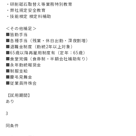
・研削砥石取替え等業務特別教育
・弊社規定安全教育
・技能検定 検定料補助
＜その他補足＞
■皆勤手当
■各種手当（残業・休日出勤・深夜割増）
■退職金制度（勤続2年以上対象）
■65歳以降再雇用制度有（定年：65歳）
■食堂完備（食券制・半額会社補助有り）
■永年勤続報奨金
■制服支給
■慶弔見舞金
■従業員持株会
【試用期間】
あり
3
同条件