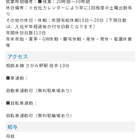
就業時間備考：■残業：20時間～30時間
休日備考：※会社カレンダーにより年に1回程度の土曜出勤有
HOME
り
その他の休日・休暇：年間有給休暇10日～20日（下限日数
無料会員登録
は、入社半年経過後の付与日数となります）
年間休日日数113日
ログイン
年末年始・夏季・GW休暇・慶弔休暇・産休・育休・看護休業
等
キープした求人
0
アクセス
最近見た求人
相鉄本線 さがみ野駅 徒歩 10分
お問い合わせ
■車通勤：
掲載希望の方へ
自動車通勤可（無料駐車場あり）
■自転車通勤：
自転車通勤可（無料駐輪場あり）
給与
月給