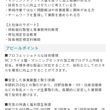
・技術をさらに向上させたいと考えている方
・単純作業ではなく問題解決や改善提案に興味がある方
・チームワークを重視して業務を進められる方
【入社後のサポート】
・研削砥石取替え等業務特別教育
・弊社規定安全教育
・技能検定検定料補助
アピールポイント
■プロフェッショナルな技術環境
NCフライス盤・マシニングセンタの加工用プログラム作成を
担当。多種多様な製品に対応することで、技術士としてのスキ
ルを確実に向上させることができます。
■安定した事業基盤と取引実績
年間約250社との取引があり、日野自動車・IHI・日産自動車
などの有名メーカーが主要取引先。長期的に安定した業務環
境で技術を磨けます。
■充実の待遇と福利厚生制度
月給218,000円～285,000円、年2回賞与、年1回昇給制度。住