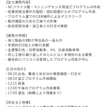
【主な業務内容】
・NCフライス盤・マシニングセンタ用加工プログラムの作成
・営業部受注案件の製図・設計図面からのプログラム作成
・プログラム室でのCAM操作によるデスクワーク
・動作確認のための工場での作業
・技術部担当者・加工者との打合せ業務
【業務の特徴】
・扱う製品の8割が特注品の一品もの
・年間約250社との取引実績
・主要取引先：日野自動車、IHI、日産自動車等
・同じ工程の繰り返しがほとんどなく多様性のある業務
・基本的にパソコンを使用したプログラム作成が中心
【1日の流れ】
・08:20 出社、職長と当日分の業務確認・打合せ
・08:30 加工プログラム作成開始
・12:15 昼食
・13:00 午後のプログラム作成業務
・17:00 退社（納期により残業あり）
【求める人物像】
・マシニングやフライス盤を使った加工経験のある方