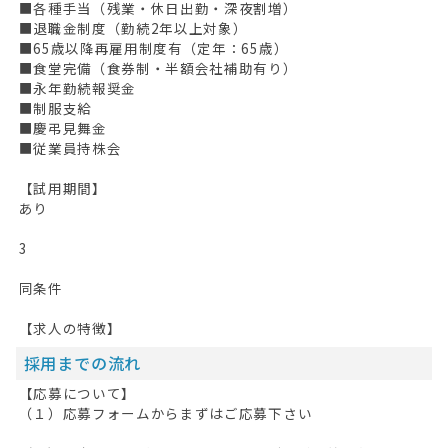
■各種手当（残業・休日出勤・深夜割増）
■退職金制度（勤続2年以上対象）
■65歳以降再雇用制度有（定年：65歳）
■食堂完備（食券制・半額会社補助有り）
■永年勤続報奨金
■制服支給
■慶弔見舞金
■従業員持株会
【試用期間】
あり
3
同条件
【求人の特徴】
採用までの流れ
【応募について】
（１）応募フォームからまずはご応募下さい