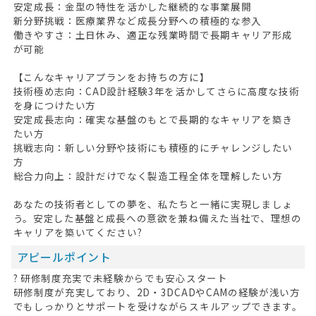
安定成長：金型の特性を活かした継続的な事業展開
新分野挑戦：医療業界など成長分野への積極的な参入
働きやすさ：土日休み、適正な残業時間で長期キャリア形成
が可能
【こんなキャリアプランをお持ちの方に】
技術極め志向：CAD設計経験3年を活かしてさらに高度な技術
を身につけたい方
安定成長志向：確実な基盤のもとで長期的なキャリアを築き
たい方
挑戦志向：新しい分野や技術にも積極的にチャレンジしたい
方
総合力向上：設計だけでなく製造工程全体を理解したい方
あなたの技術者としての夢を、私たちと一緒に実現しましょ
う。安定した基盤と成長への意欲を兼ね備えた当社で、理想の
キャリアを築いてください?
アピールポイント
? 研修制度充実で未経験からでも安心スタート
研修制度が充実しており、2D・3DCADやCAMの経験が浅い方
でもしっかりとサポートを受けながらスキルアップできます。