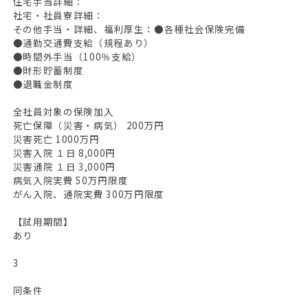
住宅手当詳細：
社宅・社員寮詳細：
その他手当・詳細、福利厚生：●各種社会保険完備
●通勤交通費支給（規程あり）
●時間外手当（100％支給）
●財形貯蓄制度
●退職金制度
全社員対象の保険加入
死亡保障（災害・病気） 200万円
災害死亡 1000万円
災害入院 １日 8,000円
災害通院 １日 3,000円
病気入院実費 50万円限度
がん入院、通院実費 300万円限度
【試用期間】
あり
3
同条件