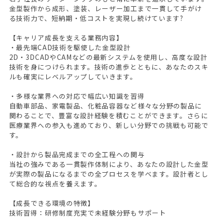
金型製作から成形、塗装、レーザー加工まで一貫して手がけ
る技術力で、短納期・低コストを実現し続けています?
【キャリア成長を支える業務内容】
・最先端CAD技術を駆使した金型設計
2D・3DCADやCAMなどの最新システムを使用し、高度な設計
技術を身につけられます。技術の進歩とともに、あなたのスキ
ルも確実にレベルアップしていきます。
・多様な業界への対応で幅広い知識を習得
自動車部品、家電製品、化粧品容器など様々な分野の製品に
関わることで、豊富な設計経験を積むことができます。さらに
医療業界への参入も進めており、新しい分野での挑戦も可能で
す。
・設計から製品完成までの全工程への関与
当社の強みである一貫製作体制により、あなたの設計した金型
が実際の製品になるまでの全プロセスを学べます。設計者とし
て総合的な視点を養えます。
【成長できる環境の特徴】
技術習得：研修制度充実で未経験分野もサポート