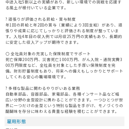
中途入社5割以上の実績があり、新しい環境での挑戦を応援す
る風土が根付いている企業です。
? 頑張りが評価される昇給・賞与制度
年1回の昇給と年2回の賞与（業績により3回支給）があり、頑
張りや成果に応じてしっかりと評価される制度が整っていま
す。入社4年目の収入例では月収25万円の実績もあり、長期的
に安定した収入アップが期待できます。
〇 全社員対象の充実した保険制度でサポート
死亡保障200万円、災害死亡1000万円、がん入院・通院実費3
00万円限度など、全社員を対象とした手厚い保険制度を完
備。財形貯蓄制度もあり、将来への備えもしっかりとサポート
してくれる安心の職場環境です。
? 多様な製品に関わるやりがいある業務
自動車部品、容器部品、家電部品、各種インサート品など幅
広い分野の金型設計に携わることができます。一つひとつが世
界に一つだけの金型という特別な製品を手がけ、モノづくりの
醍醐味を存分に味わえる貴重な経験を積むことができます。
雇用形態