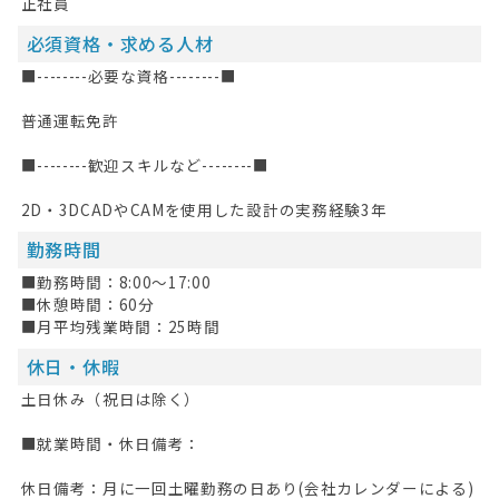
正社員
必須資格・求める人材
■--------必要な資格--------■
HOME
普通運転免許
無料会員登録
■--------歓迎スキルなど--------■
ログイン
2D・3DCADやCAMを使用した設計の実務経験3年
勤務時間
キープした求人
0
■勤務時間：8:00～17:00
最近見た求人
■休憩時間：60分
■月平均残業時間：25時間
お問い合わせ
休日・休暇
掲載希望の方へ
土日休み（祝日は除く）
■就業時間・休日備考：
休日備考：月に一回土曜勤務の日あり(会社カレンダーによる)