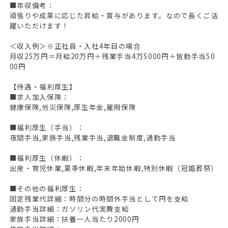
■年収備考：
頑張りや成果に応じた昇給・賞与があります。なので長くご活
躍いただけます！
＜収入例＞※正社員・入社4年目の場合
月収25万円＝月給20万円＋残業手当4万5000円＋皆勤手当50
00円
【待遇・福利厚生】
■求人加入保険：
健康保険,労災保険,厚生年金,雇用保険
■福利厚生（手当）：
夜間手当,家族手当,残業手当,退職金制度,通勤手当
■福利厚生（休暇）：
出産・育児休業,夏季休暇,年末年始休暇,特別休暇（冠婚葬祭）
■その他の福利厚生：
固定残業代詳細：時間分の時間外手当として円を支給
通勤手当詳細：ガソリン代実費支給
家族手当詳細：扶養一人当たり2000円