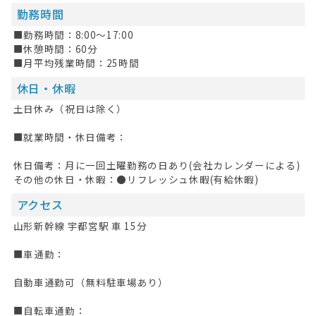
HOME
勤務時間
無料会員登録
■勤務時間：8:00～17:00
■休憩時間：60分
ログイン
■月平均残業時間：25時間
休日・休暇
キープした求人
0
土日休み（祝日は除く）
最近見た求人
■就業時間・休日備考：
お問い合わせ
休日備考：月に一回土曜勤務の日あり(会社カレンダーによる)
掲載希望の方へ
その他の休日・休暇：●リフレッシュ休暇(有給休暇)
アクセス
山形新幹線 宇都宮駅 車 15分
■車通勤：
自動車通勤可（無料駐車場あり）
■自転車通勤：