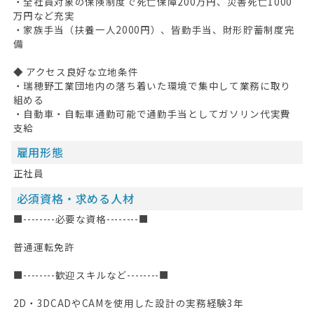
・全社員対象の保険制度で死亡保障200万円、災害死亡1000
万円など充実
・家族手当（扶養一人2000円）、皆勤手当、財形貯蓄制度完
備
◆ アクセス良好な立地条件
・瑞穂野工業団地内の落ち着いた環境で集中して業務に取り
組める
・自動車・自転車通勤可能で通勤手当としてガソリン代実費
支給
雇用形態
正社員
必須資格・求める人材
■--------必要な資格--------■
普通運転免許
■--------歓迎スキルなど--------■
2D・3DCADやCAMを使用した設計の実務経験3年