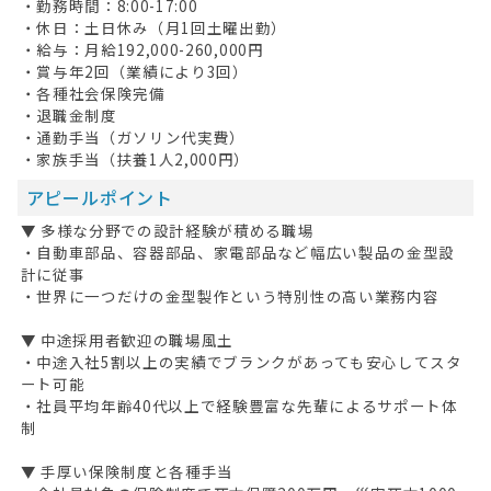
・勤務時間：8:00-17:00
・休日：土日休み（月1回土曜出勤）
・給与：月給192,000-260,000円
・賞与年2回（業績により3回）
・各種社会保険完備
・退職金制度
・通勤手当（ガソリン代実費）
・家族手当（扶養1人2,000円）
アピールポイント
▼ 多様な分野での設計経験が積める職場
・自動車部品、容器部品、家電部品など幅広い製品の金型設
計に従事
・世界に一つだけの金型製作という特別性の高い業務内容
▼ 中途採用者歓迎の職場風土
・中途入社5割以上の実績でブランクがあっても安心してスタ
ート可能
・社員平均年齢40代以上で経験豊富な先輩によるサポート体
制
▼ 手厚い保険制度と各種手当