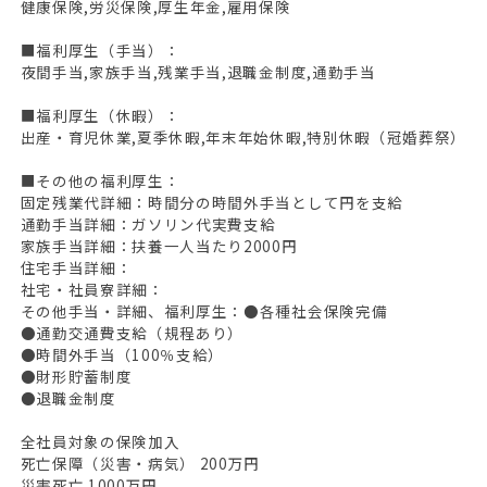
健康保険,労災保険,厚生年金,雇用保険
■福利厚生（手当）：
夜間手当,家族手当,残業手当,退職金制度,通勤手当
■福利厚生（休暇）：
出産・育児休業,夏季休暇,年末年始休暇,特別休暇（冠婚葬祭）
■その他の福利厚生：
固定残業代詳細：時間分の時間外手当として円を支給
通勤手当詳細：ガソリン代実費支給
家族手当詳細：扶養一人当たり2000円
住宅手当詳細：
社宅・社員寮詳細：
その他手当・詳細、福利厚生：●各種社会保険完備
●通勤交通費支給（規程あり）
●時間外手当（100％支給）
●財形貯蓄制度
●退職金制度
全社員対象の保険加入
死亡保障（災害・病気） 200万円
災害死亡 1000万円