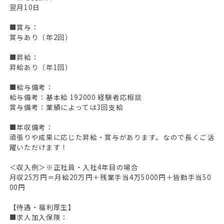
翌月10日
■賞与：
賞与あり（年2回）
■昇給：
昇給あり（年1回）
■給与備考：
給与備考：基本給 192000 経験者応相談
賞与備考：業績によっては3回支給
■年収備考：
頑張りや成果に応じた昇給・賞与があります。なので長くご活
躍いただけます！
＜収入例＞※正社員・入社4年目の場合
月収25万円＝月給20万円＋残業手当4万5000円＋皆勤手当50
00円
【待遇・福利厚生】
■求人加入保険：