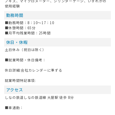
ノギス、マイクロメーター、シリンダーゲージ、いずれかの
使用経験
勤務時間
■勤務時間：8：10～17：10
HOME
■休憩時間：65分
■月平均残業時間：25時間
無料会員登録
休日・休暇
ログイン
土日休み（祝日は除く）
キープした求人
0
■就業時間・休日備考：
最近見た求人
休日詳細:会社カレンダーに準ずる
お問い合わせ
就業時間特記事項:
アクセス
掲載希望の方へ
しなの鉄道しなの鉄道線 大屋駅 徒歩 8分
■車通勤：