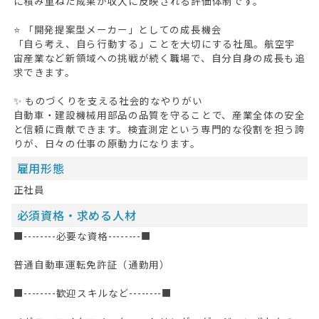
に積み重ねた成果が収入に反映される評価体制です。
⭐ 「開発提案型メーカー」としての成長機会
「自ら考え、自ら行動する」ことを大切にする社風。航空宇
宙産業など新領域への挑戦が続く職場で、自分自身の成長も追
求できます。
✨ ものづくりを支える社会的なやりがい
自動車・建設機械用部品の品質を守ることで、産業全体の安全
と信頼に貢献できます。検査測定という専門的な役割を担う誇
りが、日々の仕事の原動力になります。
雇用形態
正社員
必須資格・求める人材
■--------必要な資格--------■
普通自動車運転免許証（通勤用）
■--------歓迎スキルなど--------■