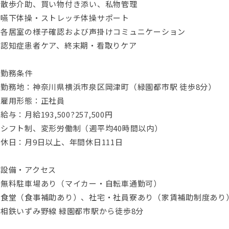
・散歩介助、買い物付き添い、私物管理
・嚥下体操・ストレッチ体操サポート
・各居室の様子確認および声掛けコミュニケーション
・認知症患者ケア、終末期・看取りケア
▼勤務条件
・勤務地：神奈川県横浜市泉区岡津町（緑園都市駅 徒歩8分）
・雇用形態：正社員
給与：月給193,500?257,500円
・シフト制、変形労働制（週平均40時間以内）
休日：月9日以上、年間休日111日
▼設備・アクセス
・無料駐車場あり（マイカー・自転車通勤可）
・食堂（食事補助あり）、社宅・社員寮あり（家賃補助制度あり
相鉄いずみ野線 緑園都市駅から徒歩8分