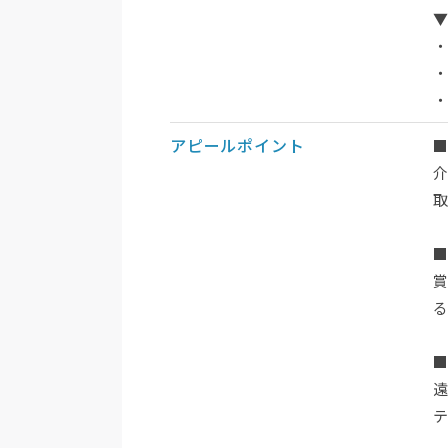
アピールポイント
■
賞
■