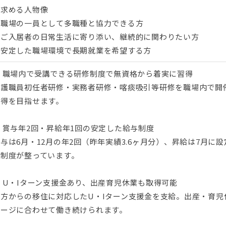
▼求める人物像
・職場の一員として多職種と協力できる方
・ご入居者の日常生活に寄り添い、継続的に関わりたい方
・安定した職場環境で長期就業を希望する方
■ 職場内で受講できる研修制度で無資格から着実に習得
介護職員初任者研修・実務者研修・喀痰吸引等研修を職場内で開
取得を目指せます。
 賞与年2回・昇給年1回の安定した給与制度
与は6月・12月の年2回（昨年実績3.6ヶ月分）、昇給は7月
る制度が整っています。
 U・Iターン支援金あり、出産育児休業も取得可能
遠方からの移住に対応したU・Iターン支援金を支給。出産・育児
テージに合わせて働き続けられます。