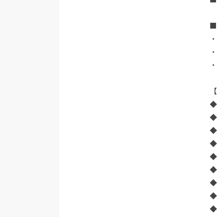
・
・
・
◆