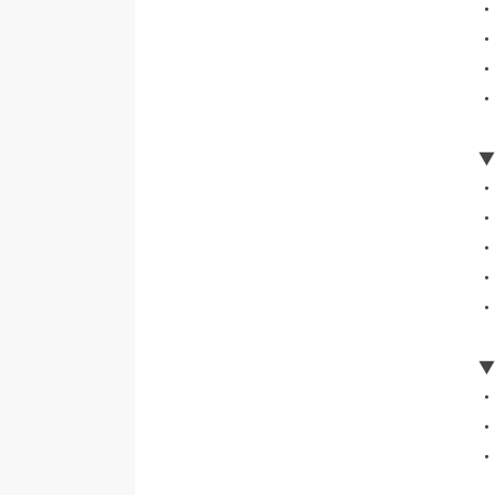
・
・
・