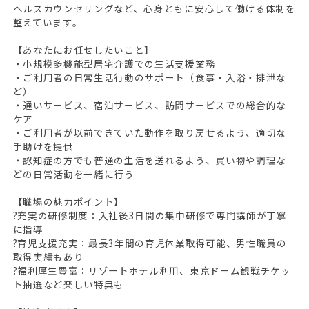
ヘルスカウンセリングなど、心身ともに安心して働ける体制を
整えています。
【あなたにお任せしたいこと】
・小規模多機能型居宅介護での生活支援業務
・ご利用者の日常生活行動のサポート（食事・入浴・排泄な
ど）
・通いサービス、宿泊サービス、訪問サービスでの総合的な
ケア
・ご利用者が以前できていた動作を取り戻せるよう、適切な
手助けを提供
・認知症の方でも普通の生活を送れるよう、買い物や調理な
どの日常活動を一緒に行う
【職場の魅力ポイント】
?充実の研修制度：入社後3日間の集中研修で専門講師が丁寧
に指導
?育児支援充実：最長3年間の育児休業取得可能、男性職員の
取得実績もあり
?福利厚生豊富：リゾートホテル利用、東京ドーム観戦チケッ
ト抽選など楽しい特典も