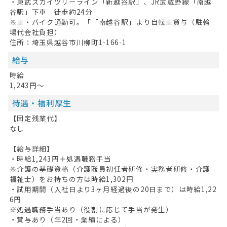
・東武スカイツリーライン「新越谷駅」、JR武蔵野線「南越
谷駅」下車 徒歩約24分
※車・バイク通勤可。「「南越谷駅」より自転車貸与（駐輪
場代会社負担）
住所：埼玉県越谷市川柳町1-166-1
給与
時給
1,243円～
待遇・福利厚生
【固定残業代】
なし
【給与詳細】
・時給1,243円＋処遇職務手当
※介護の基礎資格（介護職員初任者研修・実務者研修・介護
福祉士）をお持ちの方は時給1,302円
・試用期間（入社日より3ヶ月経過後の20日まで）は時給1,22
6円
※処遇職務手当あり（役割に応じて手当が発生）
・賞与あり（年2回・業績による）