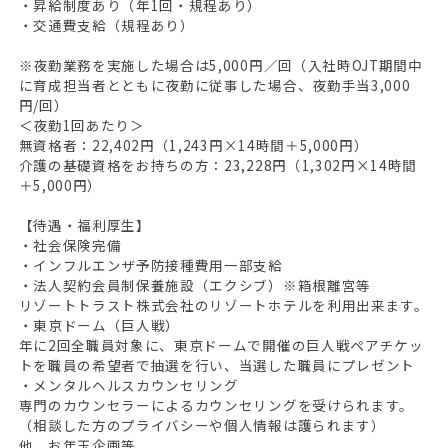
・昇給制度あり（年1回・規程あり）
・交通費支給（規程あり）
※夜勤業務を実施した場合は5,000円／回（入社時OJT期間中
に育成担当者とともに夜勤に従事した場合、夜勤手当3,000
円/回）
＜夜勤1回あたり＞
無資格者：22,402円（1,243円×14時間＋5,000円）
介護の基礎資格をお持ちの方：23,228円（1,302円×14時間
＋5,000円）
【待遇・福利厚生】
・社会保険完備
・インフルエンザ予防接種費用一部支給
・法人契約会員制保養施設（エクシブ）※箱根離宮等
リゾートトラスト株式会社のリゾートホテルを利用出来ます。
・東京ドーム（巨人戦）
年に2回全職員対象に、東京ドームで開催の巨人戦ペアチケッ
トを職員の希望者で抽選を行い、当選した職員にプレゼント
・メンタルヘルスカウンセリング
専門のカウンセラーによるカウンセリングを受けられます。
（相談した方のプライバシーや個人情報は護られます）
他、お年玉企画等。