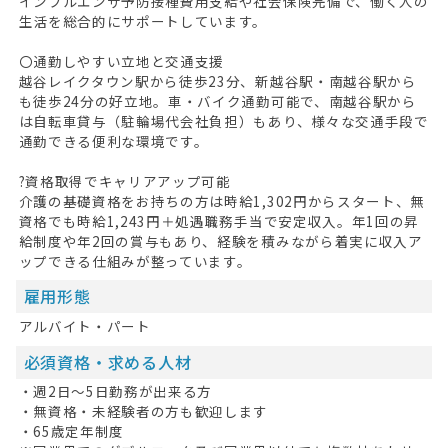
インフルエンザ予防接種費用支給や社会保険完備で、働く人の
生活を総合的にサポートしています。
〇通勤しやすい立地と交通支援
越谷レイクタウン駅から徒歩23分、新越谷駅・南越谷駅から
も徒歩24分の好立地。車・バイク通勤可能で、南越谷駅から
は自転車貸与（駐輪場代会社負担）もあり、様々な交通手段で
通勤できる便利な環境です。
?資格取得でキャリアアップ可能
介護の基礎資格をお持ちの方は時給1,302円からスタート、無
資格でも時給1,243円＋処遇職務手当で安定収入。年1回の昇
給制度や年2回の賞与もあり、経験を積みながら着実に収入ア
ップできる仕組みが整っています。
雇用形態
アルバイト・パート
必須資格・求める人材
・週2日～5日勤務が出来る方
・無資格・未経験者の方も歓迎します
・65歳定年制度