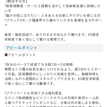
【歓迎する方】
?接客経験者：サービス経験を活かして高齢者支援に挑戦した
い方
?誰かの役に立ちたい：人を支える仕事にやりがいを感じる方
?ブランクOK：介護業界から離れていた方も復帰を全力サポー
ト
髪型・髪色自由で、ありのままのあなたで働けます。65歳定
年制度で長く安心して働ける環境です。
アピールポイント
■アピールポイント
?自分のペースで成長できる週2日～5日勤務
無理なく介護の技術を身につけられるよう、週2日からスター
ト可能。試用期間中にしっかりと知識を習得し、動画研修も
活用しながら段階的にスキルアップできます。65歳定年制度
で長く安心して働ける職場です。
?プライベートも充実できる福利厚生
エクシブ箱根離宮などリゾートホテルの利用や東京ドーム巨
人戦ペアチケットプレゼントなど、仕事以外の楽しみも提供。