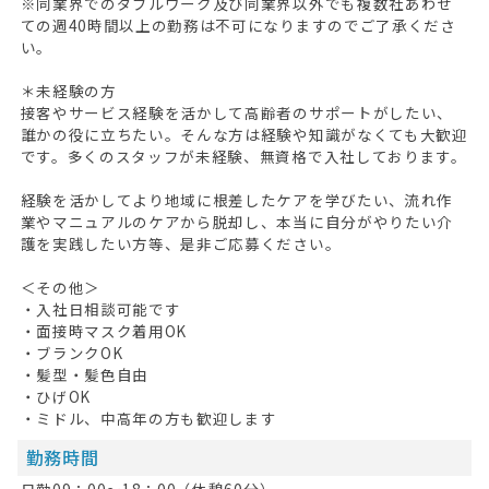
※同業界でのダブルワーク及び同業界以外でも複数社あわせ
ての週40時間以上の勤務は不可になりますのでご了承くださ
い。
HOME
＊未経験の方
接客やサービス経験を活かして高齢者のサポートがしたい、
無料会員登録
誰かの役に立ちたい。そんな方は経験や知識がなくても大歓迎
です。多くのスタッフが未経験、無資格で入社しております。
ログイン
経験を活かしてより地域に根差したケアを学びたい、流れ作
業やマニュアルのケアから脱却し、本当に自分がやりたい介
キープした求人
0
護を実践したい方等、是非ご応募ください。
最近見た求人
＜その他＞
・入社日相談可能です
お問い合わせ
・面接時マスク着用OK
・ブランクOK
掲載希望の方へ
・髪型・髪色自由
・ひげOK
・ミドル、中高年の方も歓迎します
勤務時間