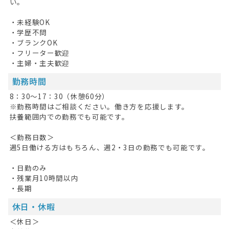
い。
・未経験OK
・学歴不問
・ブランクOK
・フリーター歓迎
HOME
・主婦・主夫歓迎
勤務時間
無料会員登録
8：30～17：30（休憩60分）
ログイン
※勤務時間はご相談ください。働き方を応援します。
扶養範囲内での勤務でも可能です。
キープした求人
0
＜勤務日数＞
週5日働ける方はもちろん、週2・3日の勤務でも可能です。
最近見た求人
・日勤のみ
お問い合わせ
・残業月10時間以内
・長期
掲載希望の方へ
休日・休暇
＜休日＞