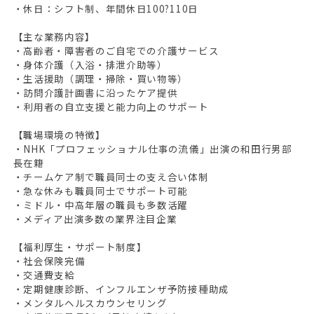
・休日：シフト制、年間休日100?110日
【主な業務内容】
・高齢者・障害者のご自宅での介護サービス
・身体介護（入浴・排泄介助等）
・生活援助（調理・掃除・買い物等）
・訪問介護計画書に沿ったケア提供
・利用者の自立支援と能力向上のサポート
【職場環境の特徴】
・NHK「プロフェッショナル仕事の流儀」出演の和田行男部
長在籍
・チームケア制で職員同士の支え合い体制
・急な休みも職員同士でサポート可能
・ミドル・中高年層の職員も多数活躍
・メディア出演多数の業界注目企業
【福利厚生・サポート制度】
・社会保険完備
・交通費支給
・定期健康診断、インフルエンザ予防接種助成
・メンタルヘルスカウンセリング