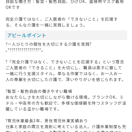
自由な働き方：髪型・髪色自由、ひげOK、面接時マスク着用
OKです
完全介護ではなく、ご入居者の「できないこと」を応援す
る、そんな介護を一緒に実践しましょう。
アピールポイント
?一人ひとりの個性を大切にする介護を実践?
｡*???????????????*｡
?「完全介護ではなく、できないことを応援する」という理念
ご入居者の「できること」を大切にし、職員は黒子に徹して
一緒に行う支援スタイル。単なる作業ではなく、お一人お一
人の尊厳を大切にした介護で、深いやりがいを感じられます。
?髪型・髪色自由の働きやすい職場
あなたらしさを大切にしながら働ける環境。ブランクOK、ミ
ドル・中高年の方も歓迎で、多様な価値観を持つスタッフが活
躍している温かい職場です。
?育児休業最長3年、男性育児休業実績あり
仕事と家庭の両立を真剣に考えている法人。介護休業制度も充